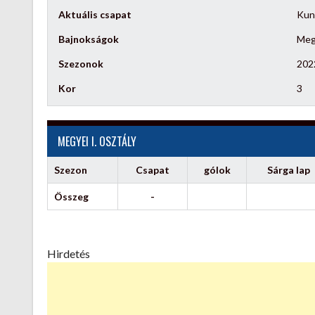
Aktuális csapat
Kun
Bajnokságok
Megy
Szezonok
202
Kor
3
MEGYEI I. OSZTÁLY
Szezon
Csapat
gólok
Sárga lap
Összeg
-
Hirdetés