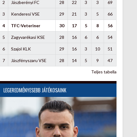
2
Jászberényi FC
28
22
3
3
69
3
Kenderesi VSE
29
21
3
5
66
4
TFC-Veteriner
30
17
5
8
56
5
Zagyvarékasi KSE
28
16
6
6
54
6
Szajol KLK
29
16
3
10
51
7
Jászfényszaru VSE
28
14
5
9
47
Teljes tabella
LEGEREDMÉNYESEBB JÁTÉKOSAINK