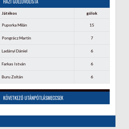
HÁZI GÓLLÖVŐLISTA
Játékos
gólok
Puporka Milán
15
Pongrácz Martin
7
Ladányi Dániel
6
Farkas István
6
Buru Zoltán
6
KÖVETKEZŐ UTÁNPÓTLÁSMECCSEK