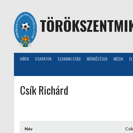
Skip
to
content
TÖRÖKSZENTMIK
HÍREK
CSAPATOK
SZAKMAI STÁB
MÉRKŐZÉSEK
MÉDIA
E
Csík Richárd
Név
Csík