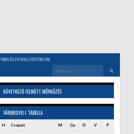
TMIKLÓS FUTBALLTÖRTÉNELEM
Keresés:
KÖVETKEZŐ FELNŐTT MÉRKŐZÉS
VÁRMEGYEI I. TABELLA
H
Csapat
M
Gy
D
V
P