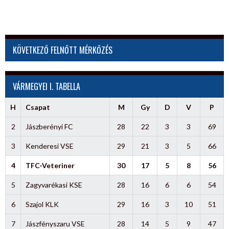
KÖVETKEZŐ FELNŐTT MÉRKŐZÉS
VÁRMEGYEI I. TABELLA
H
Csapat
M
Gy
D
V
P
2
Jászberényi FC
28
22
3
3
69
3
Kenderesi VSE
29
21
3
5
66
4
TFC-Veteriner
30
17
5
8
56
5
Zagyvarékasi KSE
28
16
6
6
54
6
Szajol KLK
29
16
3
10
51
7
Jászfényszaru VSE
28
14
5
9
47