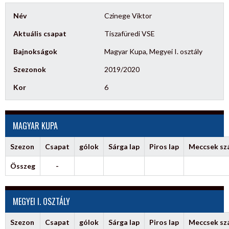
Név
Czinege Viktor
Aktuális csapat
Tiszafüredi VSE
Bajnokságok
Magyar Kupa, Megyei I. osztály
Szezonok
2019/2020
Kor
6
MAGYAR KUPA
Szezon
Csapat
gólok
Sárga lap
Piros lap
Meccsek s
Összeg
-
MEGYEI I. OSZTÁLY
Szezon
Csapat
gólok
Sárga lap
Piros lap
Meccsek s