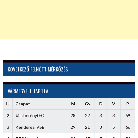
KÖVETKEZŐ FELNŐTT MÉRKŐZÉS
VÁRMEGYEI I. TABELLA
H
Csapat
M
Gy
D
V
P
2
Jászberényi FC
28
22
3
3
69
3
Kenderesi VSE
29
21
3
5
66