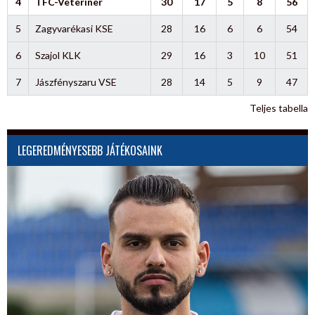
4
TFC-Veteriner
30
17
5
8
56
5
Zagyvarékasi KSE
28
16
6
6
54
6
Szajol KLK
29
16
3
10
51
7
Jászfényszaru VSE
28
14
5
9
47
Teljes tabella
LEGEREDMÉNYESEBB JÁTÉKOSAINK