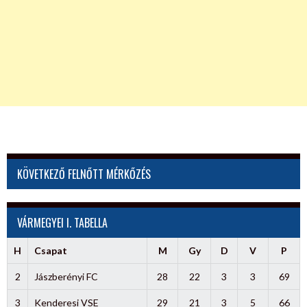
KÖVETKEZŐ FELNŐTT MÉRKŐZÉS
VÁRMEGYEI I. TABELLA
H
Csapat
M
Gy
D
V
P
2
Jászberényi FC
28
22
3
3
69
3
Kenderesi VSE
29
21
3
5
66