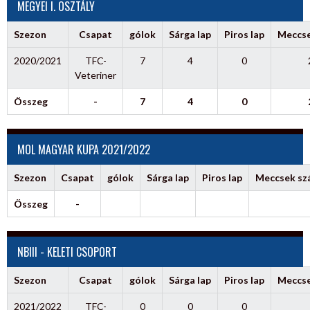
MEGYEI I. OSZTÁLY
Szezon
Csapat
gólok
Sárga lap
Piros lap
Meccs
2020/2021
TFC-
7
4
0
Veteriner
Összeg
-
7
4
0
MOL MAGYAR KUPA 2021/2022
Szezon
Csapat
gólok
Sárga lap
Piros lap
Meccsek s
Összeg
-
NBIII - KELETI CSOPORT
Szezon
Csapat
gólok
Sárga lap
Piros lap
Meccs
2021/2022
TFC-
0
0
0