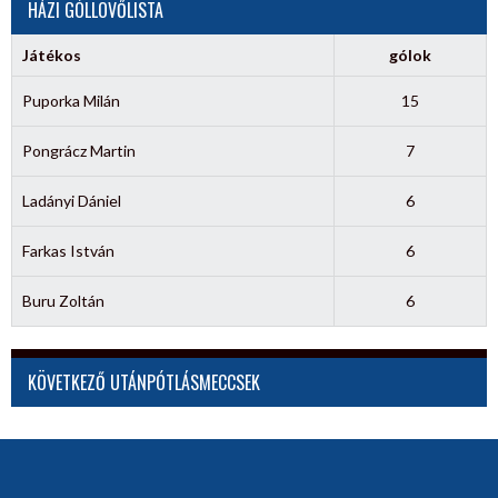
HÁZI GÓLLÖVŐLISTA
Játékos
gólok
Puporka Milán
15
Pongrácz Martin
7
Ladányi Dániel
6
Farkas István
6
Buru Zoltán
6
KÖVETKEZŐ UTÁNPÓTLÁSMECCSEK