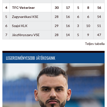
4
TFC-Veteriner
30
17
5
8
56
5
Zagyvarékasi KSE
28
16
6
6
54
6
Szajol KLK
29
16
3
10
51
7
Jászfényszaru VSE
28
14
5
9
47
Teljes tabella
LEGEREDMÉNYESEBB JÁTÉKOSAINK