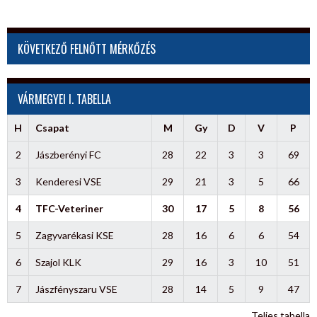
KÖVETKEZŐ FELNŐTT MÉRKŐZÉS
VÁRMEGYEI I. TABELLA
H
Csapat
M
Gy
D
V
P
2
Jászberényi FC
28
22
3
3
69
3
Kenderesi VSE
29
21
3
5
66
4
TFC-Veteriner
30
17
5
8
56
5
Zagyvarékasi KSE
28
16
6
6
54
6
Szajol KLK
29
16
3
10
51
7
Jászfényszaru VSE
28
14
5
9
47
Teljes tabella