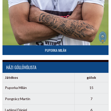
PUPORKA MILÁN
HÁZI GÓLLÖVŐLISTA
Játékos
gólok
Puporka Milán
15
Pongrácz Martin
7
Ladányi Dániel
6