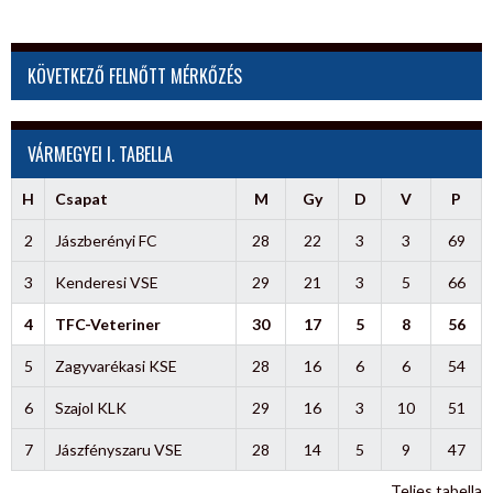
KÖVETKEZŐ FELNŐTT MÉRKŐZÉS
VÁRMEGYEI I. TABELLA
H
Csapat
M
Gy
D
V
P
2
Jászberényi FC
28
22
3
3
69
3
Kenderesi VSE
29
21
3
5
66
4
TFC-Veteriner
30
17
5
8
56
5
Zagyvarékasi KSE
28
16
6
6
54
6
Szajol KLK
29
16
3
10
51
7
Jászfényszaru VSE
28
14
5
9
47
Teljes tabella