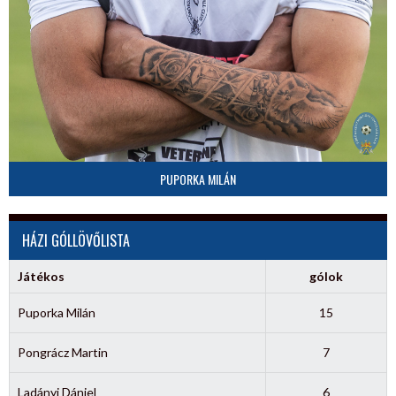
PUPORKA MILÁN
HÁZI GÓLLÖVŐLISTA
Játékos
gólok
Puporka Milán
15
Pongrácz Martin
7
Ladányi Dániel
6