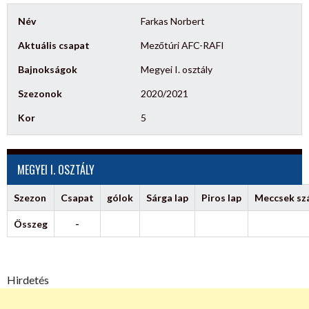
Név
Farkas Norbert
Aktuális csapat
Mezőtúri AFC-RAFI
Bajnokságok
Megyei I. osztály
Szezonok
2020/2021
Kor
5
MEGYEI I. OSZTÁLY
Szezon
Csapat
gólok
Sárga lap
Piros lap
Meccsek s
Összeg
-
Hirdetés