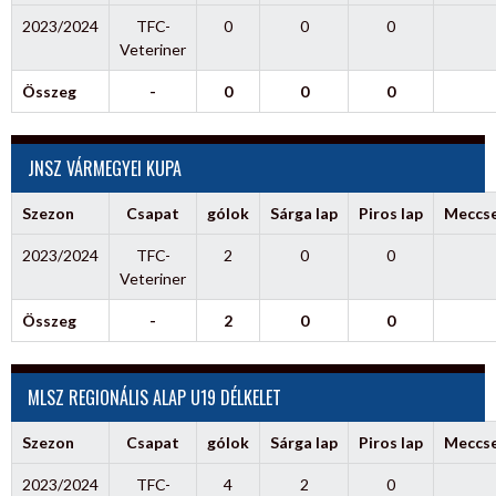
2023/2024
TFC-
0
0
0
Veteriner
Összeg
-
0
0
0
JNSZ VÁRMEGYEI KUPA
Szezon
Csapat
gólok
Sárga lap
Piros lap
Meccs
2023/2024
TFC-
2
0
0
Veteriner
Összeg
-
2
0
0
MLSZ REGIONÁLIS ALAP U19 DÉLKELET
Szezon
Csapat
gólok
Sárga lap
Piros lap
Meccs
2023/2024
TFC-
4
2
0