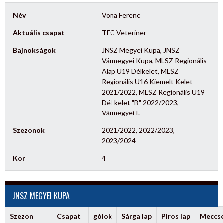
Név
Vona Ferenc
Aktuális csapat
TFC-Veteriner
Bajnokságok
JNSZ Megyei Kupa, JNSZ
Vármegyei Kupa, MLSZ Regionális
Alap U19 Délkelet, MLSZ
Regionális U16 Kiemelt Kelet
2021/2022, MLSZ Regionális U19
Dél-kelet "B" 2022/2023,
Vármegyei I.
Szezonok
2021/2022, 2022/2023,
2023/2024
Kor
4
JNSZ MEGYEI KUPA
Szezon
Csapat
gólok
Sárga lap
Piros lap
Meccs