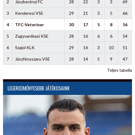
2
Jászberényi FC
28
22
3
3
69
3
Kenderesi VSE
29
21
3
5
66
4
TFC-Veteriner
30
17
5
8
56
5
Zagyvarékasi KSE
28
16
6
6
54
6
Szajol KLK
29
16
3
10
51
7
Jászfényszaru VSE
28
14
5
9
47
Teljes tabella
LEGEREDMÉNYESEBB JÁTÉKOSAINK