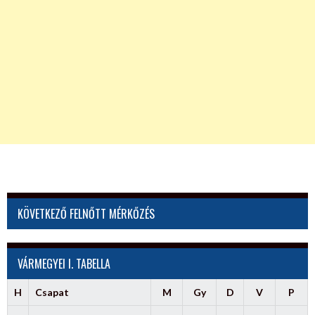
KÖVETKEZŐ FELNŐTT MÉRKŐZÉS
VÁRMEGYEI I. TABELLA
H
Csapat
M
Gy
D
V
P