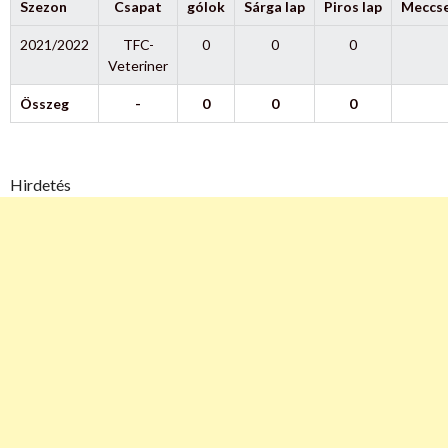
Szezon
Csapat
gólok
Sárga lap
Piros lap
Meccs
2021/2022
TFC-
0
0
0
Veteriner
Összeg
-
0
0
0
Hirdetés