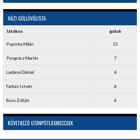
HÁZI GÓLLÖVŐLISTA
Játékos
gólok
Puporka Milán
15
Pongrácz Martin
7
Ladányi Dániel
6
Farkas István
6
Buru Zoltán
6
KÖVETKEZŐ UTÁNPÓTLÁSMECCSEK