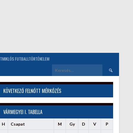
TMIKLÓS FUTBALLTÖRTÉNELEM
Keresés:
KÖVETKEZŐ FELNŐTT MÉRKŐZÉS
VÁRMEGYEI I. TABELLA
H
Csapat
M
Gy
D
V
P