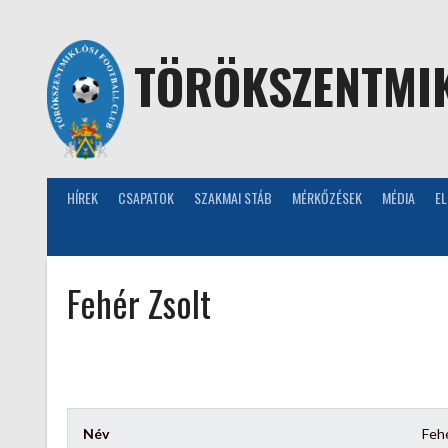
Skip
to
content
TÖRÖKSZENTMIK
HÍREK
CSAPATOK
SZAKMAI STÁB
MÉRKŐZÉSEK
MÉDIA
E
Fehér Zsolt
Név
Feh