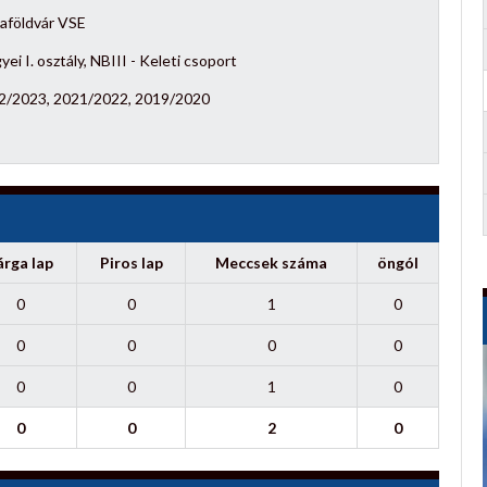
zaföldvár VSE
ei I. osztály, NBIII - Keleti csoport
2/2023, 2021/2022, 2019/2020
árga lap
Piros lap
Meccsek száma
öngól
0
0
1
0
0
0
0
0
0
0
1
0
0
0
2
0