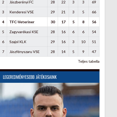
2
Jászberényi FC
28
22
3
3
69
3
Kenderesi VSE
29
21
3
5
66
4
TFC-Veteriner
30
17
5
8
56
5
Zagyvarékasi KSE
28
16
6
6
54
6
Szajol KLK
29
16
3
10
51
7
Jászfényszaru VSE
28
14
5
9
47
Teljes tabella
LEGEREDMÉNYESEBB JÁTÉKOSAINK