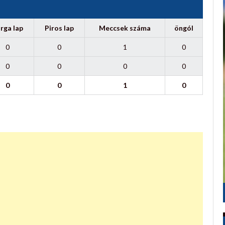
rga lap
Piros lap
Meccsek száma
öngól
0
0
1
0
0
0
0
0
0
0
1
0