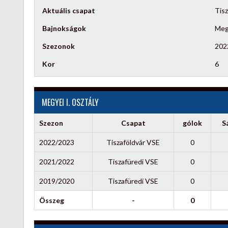
Aktuális csapat
Tis
Bajnokságok
Megy
Szezonok
202
Kor
6
MEGYEI I. OSZTÁLY
Szezon
Csapat
gólok
S
2022/2023
Tiszaföldvár VSE
0
2021/2022
Tiszafüredi VSE
0
2019/2020
Tiszafüredi VSE
0
Összeg
-
0