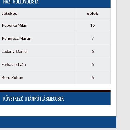
HÁZI GÓLLÖVŐLISTA
Játékos
gólok
Puporka Milán
15
Pongrácz Martin
7
Ladányi Dániel
6
Farkas István
6
Buru Zoltán
6
KÖVETKEZŐ UTÁNPÓTLÁSMECCSEK