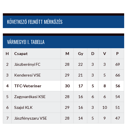
KÖVETKEZŐ FELNŐTT MÉRKŐZÉS
VÁRMEGYEI I. TABELLA
H
Csapat
M
Gy
D
V
P
2
Jászberényi FC
28
22
3
3
69
3
Kenderesi VSE
29
21
3
5
66
4
TFC-Veteriner
30
17
5
8
56
5
Zagyvarékasi KSE
28
16
6
6
54
6
Szajol KLK
29
16
3
10
51
7
Jászfényszaru VSE
28
14
5
9
47