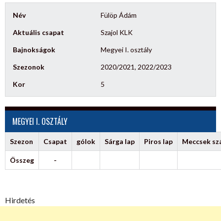
Név
Fülöp Ádám
Aktuális csapat
Szajol KLK
Bajnokságok
Megyei I. osztály
Szezonok
2020/2021, 2022/2023
Kor
5
MEGYEI I. OSZTÁLY
Szezon
Csapat
gólok
Sárga lap
Piros lap
Meccsek s
Összeg
-
Hirdetés