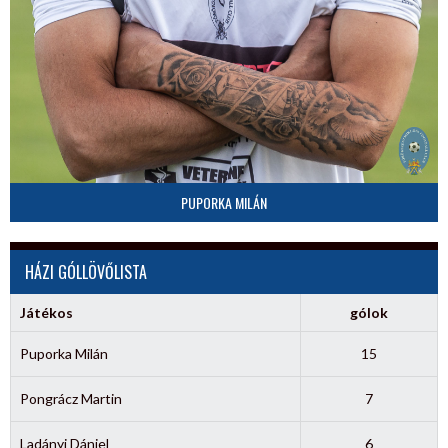
PUPORKA MILÁN
HÁZI GÓLLÖVŐLISTA
Játékos
gólok
Puporka Milán
15
Pongrácz Martin
7
Ladányi Dániel
6