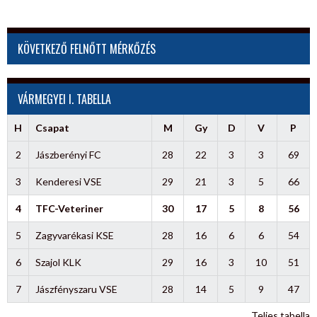
KÖVETKEZŐ FELNŐTT MÉRKŐZÉS
VÁRMEGYEI I. TABELLA
H
Csapat
M
Gy
D
V
P
2
Jászberényi FC
28
22
3
3
69
3
Kenderesi VSE
29
21
3
5
66
4
TFC-Veteriner
30
17
5
8
56
5
Zagyvarékasi KSE
28
16
6
6
54
6
Szajol KLK
29
16
3
10
51
7
Jászfényszaru VSE
28
14
5
9
47
Teljes tabella