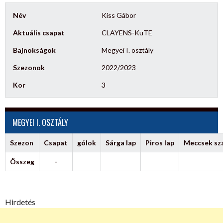
Név
Kiss Gábor
Aktuális csapat
CLAYENS-KuTE
Bajnokságok
Megyei I. osztály
Szezonok
2022/2023
Kor
3
MEGYEI I. OSZTÁLY
Szezon
Csapat
gólok
Sárga lap
Piros lap
Meccsek s
Összeg
-
Hirdetés