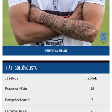
PUPORKA MILÁN
HÁZI GÓLLÖVŐLISTA
Játékos
gólok
Puporka Milán
15
Pongrácz Martin
7
Ladányi Dániel
6