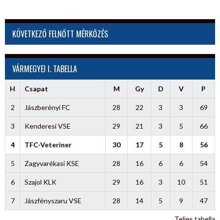
KÖVETKEZŐ FELNŐTT MÉRKŐZÉS
VÁRMEGYEI I. TABELLA
H
Csapat
M
Gy
D
V
P
2
Jászberényi FC
28
22
3
3
69
3
Kenderesi VSE
29
21
3
5
66
4
TFC-Veteriner
30
17
5
8
56
5
Zagyvarékasi KSE
28
16
6
6
54
6
Szajol KLK
29
16
3
10
51
7
Jászfényszaru VSE
28
14
5
9
47
Teljes tabella