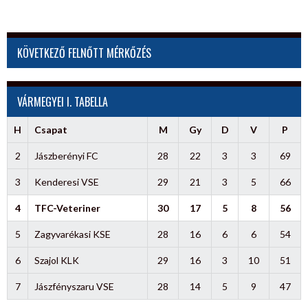
KÖVETKEZŐ FELNŐTT MÉRKŐZÉS
VÁRMEGYEI I. TABELLA
H
Csapat
M
Gy
D
V
P
2
Jászberényi FC
28
22
3
3
69
3
Kenderesi VSE
29
21
3
5
66
4
TFC-Veteriner
30
17
5
8
56
5
Zagyvarékasi KSE
28
16
6
6
54
6
Szajol KLK
29
16
3
10
51
7
Jászfényszaru VSE
28
14
5
9
47