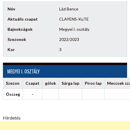
Név
Lázi Bence
Aktuális csapat
CLAYENS-KuTE
Bajnokságok
Megyei I. osztály
Szezonok
2022/2023
Kor
3
MEGYEI I. OSZTÁLY
Szezon
Csapat
gólok
Sárga lap
Piros lap
Meccsek s
Összeg
-
Hirdetés