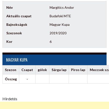
Név
Margitics Andor
Aktuális csapat
Budafoki MTE
Bajnokságok
Magyar Kupa
Szezonok
2019/2020
Kor
6
MAGYAR KUPA
Szezon
Csapat
gólok
Sárga lap
Piros lap
Meccsek s
Összeg
-
Hirdetés