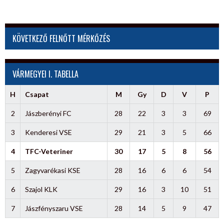
KÖVETKEZŐ FELNŐTT MÉRKŐZÉS
VÁRMEGYEI I. TABELLA
H
Csapat
M
Gy
D
V
P
2
Jászberényi FC
28
22
3
3
69
3
Kenderesi VSE
29
21
3
5
66
4
TFC-Veteriner
30
17
5
8
56
5
Zagyvarékasi KSE
28
16
6
6
54
6
Szajol KLK
29
16
3
10
51
7
Jászfényszaru VSE
28
14
5
9
47