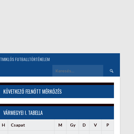
TMIKLÓS FUTBALLTÖRTÉNELEM
Keresés:
KÖVETKEZŐ FELNŐTT MÉRKŐZÉS
VÁRMEGYEI I. TABELLA
H
Csapat
M
Gy
D
V
P