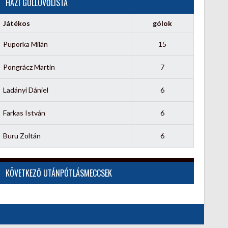
HÁZI GÓLLÖVŐLISTA
Játékos
gólok
Puporka Milán
15
Pongrácz Martin
7
Ladányi Dániel
6
Farkas István
6
Buru Zoltán
6
KÖVETKEZŐ UTÁNPÓTLÁSMECCSEK