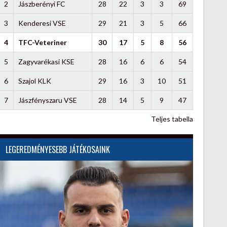
2
Jászberényi FC
28
22
3
3
69
3
Kenderesi VSE
29
21
3
5
66
4
TFC-Veteriner
30
17
5
8
56
5
Zagyvarékasi KSE
28
16
6
6
54
6
Szajol KLK
29
16
3
10
51
7
Jászfényszaru VSE
28
14
5
9
47
Teljes tabella
LEGEREDMÉNYESEBB JÁTÉKOSAINK