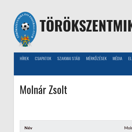
Skip
to
content
TÖRÖKSZENTMIK
HÍREK
CSAPATOK
SZAKMAI STÁB
MÉRKŐZÉSEK
MÉDIA
E
Molnár Zsolt
Név
Mol