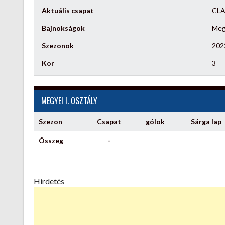
Aktuális csapat
CLA
Bajnokságok
Megy
Szezonok
202
Kor
3
MEGYEI I. OSZTÁLY
Szezon
Csapat
gólok
Sárga lap
Összeg
-
Hirdetés