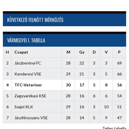
KÖVETKEZŐ FELNŐTT MÉRKŐZÉS
VÁRMEGYEI I. TABELLA
H
Csapat
M
Gy
D
V
P
2
Jászberényi FC
28
22
3
3
69
3
Kenderesi VSE
29
21
3
5
66
4
TFC-Veteriner
30
17
5
8
56
5
Zagyvarékasi KSE
28
16
6
6
54
6
Szajol KLK
29
16
3
10
51
7
Jászfényszaru VSE
28
14
5
9
47
Teljes tabella