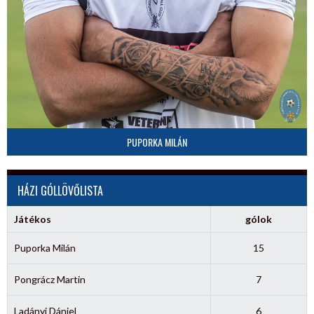
PUPORKA MILÁN
HÁZI GÓLLÖVŐLISTA
Játékos
gólok
Puporka Milán
15
Pongrácz Martin
7
Ladányi Dániel
6