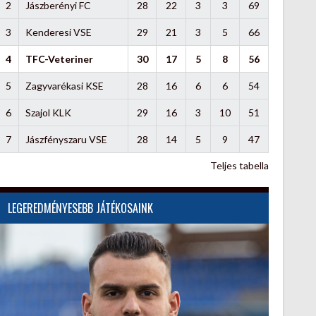
2
Jászberényi FC
28
22
3
3
69
3
Kenderesi VSE
29
21
3
5
66
4
TFC-Veteriner
30
17
5
8
56
5
Zagyvarékasi KSE
28
16
6
6
54
6
Szajol KLK
29
16
3
10
51
7
Jászfényszaru VSE
28
14
5
9
47
Teljes tabella
LEGEREDMÉNYESEBB JÁTÉKOSAINK