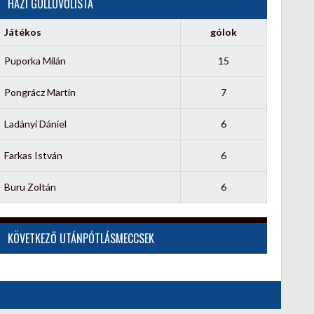
HÁZI GÓLLÖVŐLISTA
Játékos
gólok
Puporka Milán
15
Pongrácz Martin
7
Ladányi Dániel
6
Farkas István
6
Buru Zoltán
6
KÖVETKEZŐ UTÁNPÓTLÁSMECCSEK