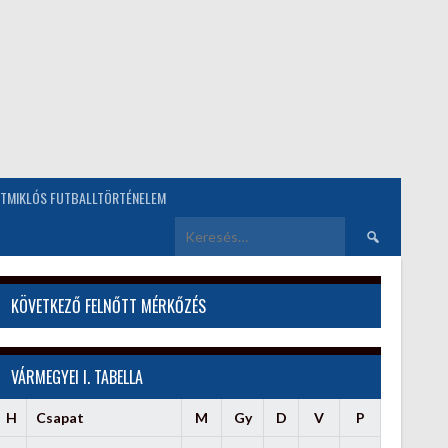
TMIKLÓS FUTBALLTÖRTÉNELEM
Keresés:
KÖVETKEZŐ FELNŐTT MÉRKŐZÉS
VÁRMEGYEI I. TABELLA
H
Csapat
M
Gy
D
V
P