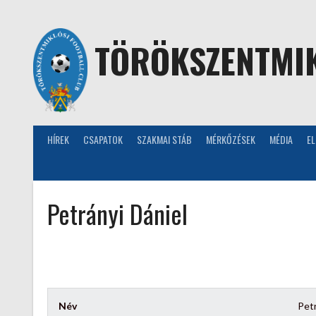
Skip
to
content
TÖRÖKSZENTMIK
HÍREK
CSAPATOK
SZAKMAI STÁB
MÉRKŐZÉSEK
MÉDIA
E
Petrányi Dániel
Név
Petr