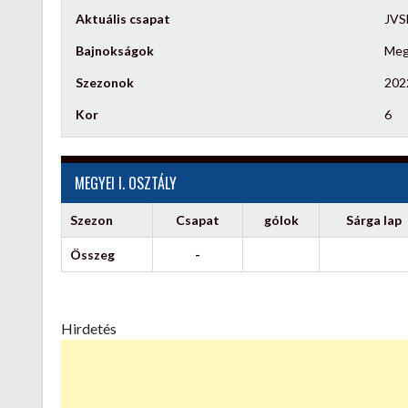
Aktuális csapat
JVS
Bajnokságok
Megy
Szezonok
202
Kor
6
MEGYEI I. OSZTÁLY
Szezon
Csapat
gólok
Sárga lap
Összeg
-
Hirdetés