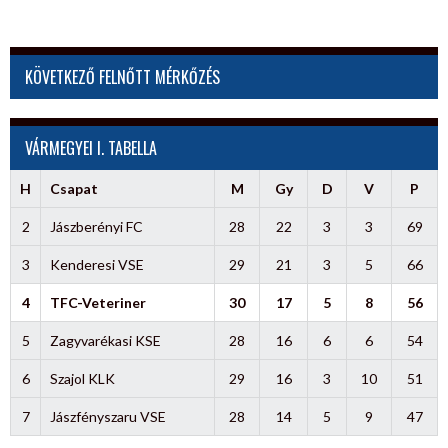
KÖVETKEZŐ FELNŐTT MÉRKŐZÉS
VÁRMEGYEI I. TABELLA
H
Csapat
M
Gy
D
V
P
2
Jászberényi FC
28
22
3
3
69
3
Kenderesi VSE
29
21
3
5
66
4
TFC-Veteriner
30
17
5
8
56
5
Zagyvarékasi KSE
28
16
6
6
54
6
Szajol KLK
29
16
3
10
51
7
Jászfényszaru VSE
28
14
5
9
47