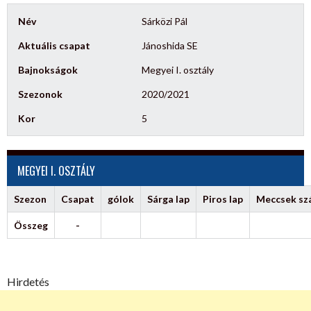
Név
Sárközi Pál
Aktuális csapat
Jánoshida SE
Bajnokságok
Megyei I. osztály
Szezonok
2020/2021
Kor
5
MEGYEI I. OSZTÁLY
Szezon
Csapat
gólok
Sárga lap
Piros lap
Meccsek s
Összeg
-
Hirdetés