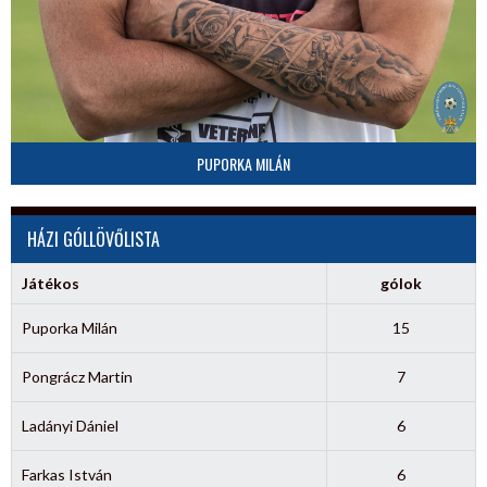
PUPORKA MILÁN
HÁZI GÓLLÖVŐLISTA
Játékos
gólok
Puporka Milán
15
Pongrácz Martin
7
Ladányi Dániel
6
Farkas István
6