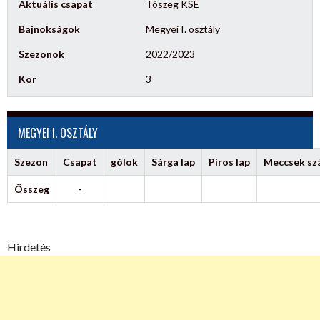
Aktuális csapat
Tószeg KSE
Bajnokságok
Megyei I. osztály
Szezonok
2022/2023
Kor
3
MEGYEI I. OSZTÁLY
Szezon
Csapat
gólok
Sárga lap
Piros lap
Meccsek s
Összeg
-
Hirdetés