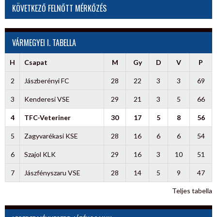
KÖVETKEZŐ FELNŐTT MÉRKŐZÉS
VÁRMEGYEI I. TABELLA
H
Csapat
M
Gy
D
V
P
2
Jászberényi FC
28
22
3
3
69
3
Kenderesi VSE
29
21
3
5
66
4
TFC-Veteriner
30
17
5
8
56
5
Zagyvarékasi KSE
28
16
6
6
54
6
Szajol KLK
29
16
3
10
51
7
Jászfényszaru VSE
28
14
5
9
47
Teljes tabella