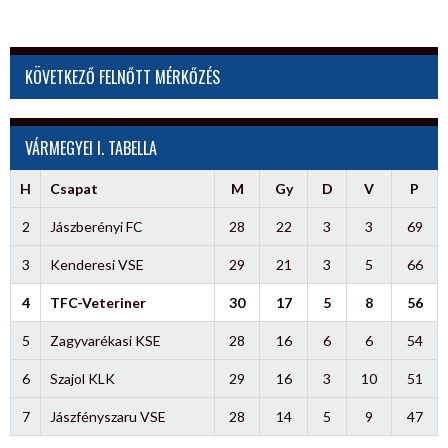
KÖVETKEZŐ FELNŐTT MÉRKŐZÉS
VÁRMEGYEI I. TABELLA
H
Csapat
M
Gy
D
V
P
2
Jászberényi FC
28
22
3
3
69
3
Kenderesi VSE
29
21
3
5
66
4
TFC-Veteriner
30
17
5
8
56
5
Zagyvarékasi KSE
28
16
6
6
54
6
Szajol KLK
29
16
3
10
51
7
Jászfényszaru VSE
28
14
5
9
47