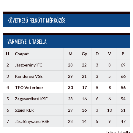
KÖVETKEZŐ FELNŐTT MÉRKŐZÉS
VÁRMEGYEI I. TABELLA
H
Csapat
M
Gy
D
V
P
2
Jászberényi FC
28
22
3
3
69
3
Kenderesi VSE
29
21
3
5
66
4
TFC-Veteriner
30
17
5
8
56
5
Zagyvarékasi KSE
28
16
6
6
54
6
Szajol KLK
29
16
3
10
51
7
Jászfényszaru VSE
28
14
5
9
47
Teljes tabella