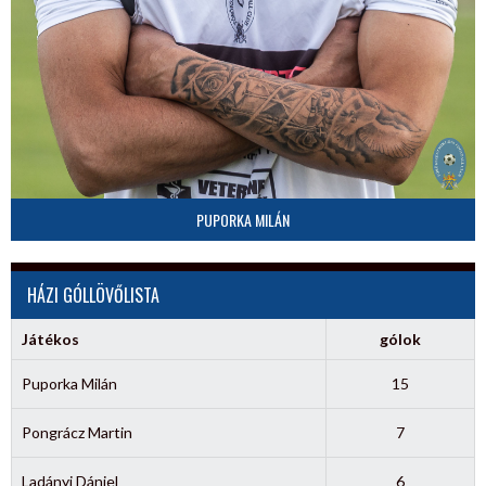
PUPORKA MILÁN
HÁZI GÓLLÖVŐLISTA
Játékos
gólok
Puporka Milán
15
Pongrácz Martin
7
Ladányi Dániel
6