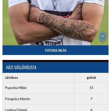
PUPORKA MILÁN
HÁZI GÓLLÖVŐLISTA
Játékos
gólok
Puporka Milán
15
Pongrácz Martin
7
Ladányi Dániel
6