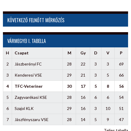
KÖVETKEZŐ FELNŐTT MÉRKŐZÉS
VÁRMEGYEI I. TABELLA
H
Csapat
M
Gy
D
V
P
2
Jászberényi FC
28
22
3
3
69
3
Kenderesi VSE
29
21
3
5
66
4
TFC-Veteriner
30
17
5
8
56
5
Zagyvarékasi KSE
28
16
6
6
54
6
Szajol KLK
29
16
3
10
51
7
Jászfényszaru VSE
28
14
5
9
47
Teljes tabella