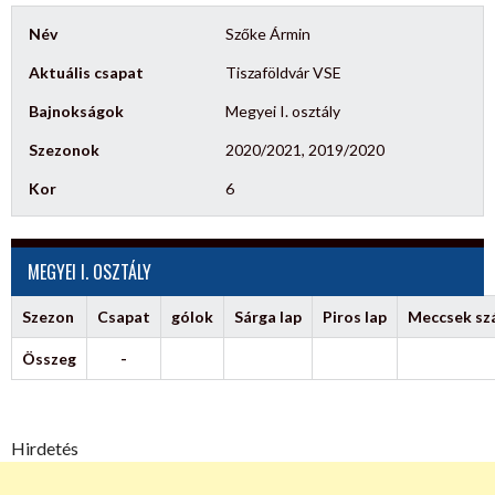
Név
Szőke Ármin
Aktuális csapat
Tiszaföldvár VSE
Bajnokságok
Megyei I. osztály
Szezonok
2020/2021, 2019/2020
Kor
6
MEGYEI I. OSZTÁLY
Szezon
Csapat
gólok
Sárga lap
Piros lap
Meccsek s
Összeg
-
Hirdetés