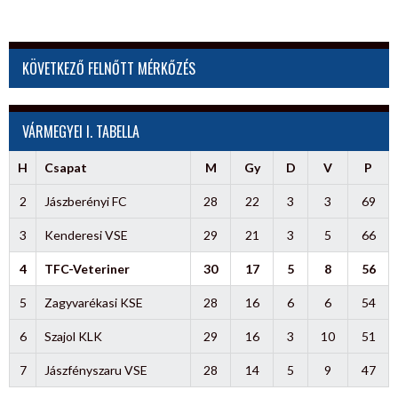
KÖVETKEZŐ FELNŐTT MÉRKŐZÉS
VÁRMEGYEI I. TABELLA
H
Csapat
M
Gy
D
V
P
2
Jászberényi FC
28
22
3
3
69
3
Kenderesi VSE
29
21
3
5
66
4
TFC-Veteriner
30
17
5
8
56
5
Zagyvarékasi KSE
28
16
6
6
54
6
Szajol KLK
29
16
3
10
51
7
Jászfényszaru VSE
28
14
5
9
47