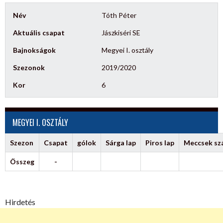
Név
Tóth Péter
Aktuális csapat
Jászkiséri SE
Bajnokságok
Megyei I. osztály
Szezonok
2019/2020
Kor
6
MEGYEI I. OSZTÁLY
Szezon
Csapat
gólok
Sárga lap
Piros lap
Meccsek s
Összeg
-
Hirdetés