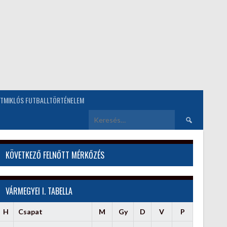
TMIKLÓS FUTBALLTÖRTÉNELEM
Keresés:
KÖVETKEZŐ FELNŐTT MÉRKŐZÉS
VÁRMEGYEI I. TABELLA
H
Csapat
M
Gy
D
V
P