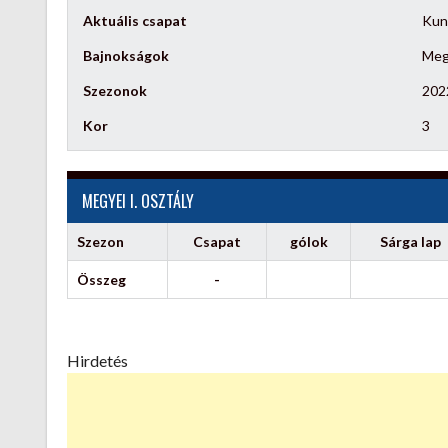
Aktuális csapat
Kun
Bajnokságok
Megy
Szezonok
202
Kor
3
MEGYEI I. OSZTÁLY
Szezon
Csapat
gólok
Sárga lap
Összeg
-
Hirdetés