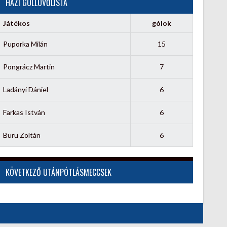
HÁZI GÓLLÖVŐLISTA
Játékos
gólok
Puporka Milán
15
Pongrácz Martin
7
Ladányi Dániel
6
Farkas István
6
Buru Zoltán
6
KÖVETKEZŐ UTÁNPÓTLÁSMECCSEK