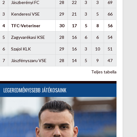
2
Jászberényi FC
28
22
3
3
69
3
Kenderesi VSE
29
21
3
5
66
4
TFC-Veteriner
30
17
5
8
56
5
Zagyvarékasi KSE
28
16
6
6
54
6
Szajol KLK
29
16
3
10
51
7
Jászfényszaru VSE
28
14
5
9
47
Teljes tabella
LEGEREDMÉNYESEBB JÁTÉKOSAINK