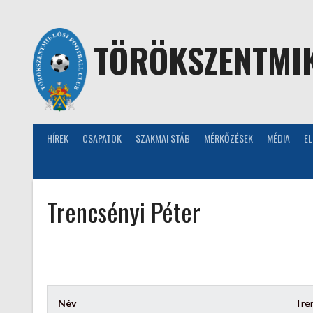
Skip
to
content
TÖRÖKSZENTMIK
HÍREK
CSAPATOK
SZAKMAI STÁB
MÉRKŐZÉSEK
MÉDIA
E
Trencsényi Péter
Név
Tre