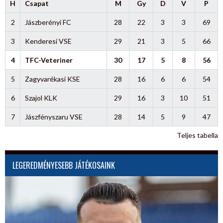
H
Csapat
M
Gy
D
V
P
2
Jászberényi FC
28
22
3
3
69
3
Kenderesi VSE
29
21
3
5
66
4
TFC-Veteriner
30
17
5
8
56
5
Zagyvarékasi KSE
28
16
6
6
54
6
Szajol KLK
29
16
3
10
51
7
Jászfényszaru VSE
28
14
5
9
47
Teljes tabella
LEGEREDMÉNYESEBB JÁTÉKOSAINK