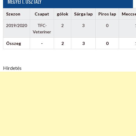
MEGYEI I. OSZTÁLY
Szezon
Csapat
gólok
Sárga lap
Piros lap
Meccs
2019/2020
TFC-
2
3
0
Veteriner
Összeg
-
2
3
0
Hirdetés