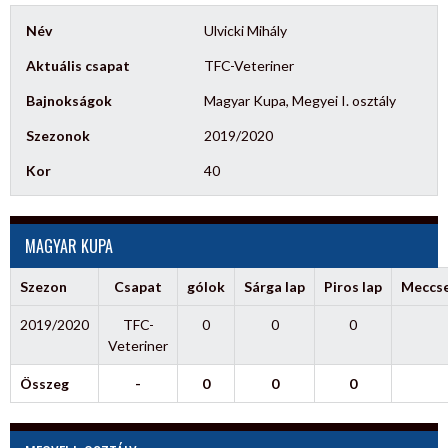
Név
Ulvicki Mihály
Aktuális csapat
TFC-Veteriner
Bajnokságok
Magyar Kupa, Megyei I. osztály
Szezonok
2019/2020
Kor
40
MAGYAR KUPA
Szezon
Csapat
gólok
Sárga lap
Piros lap
Meccs
2019/2020
TFC-
0
0
0
Veteriner
Összeg
-
0
0
0