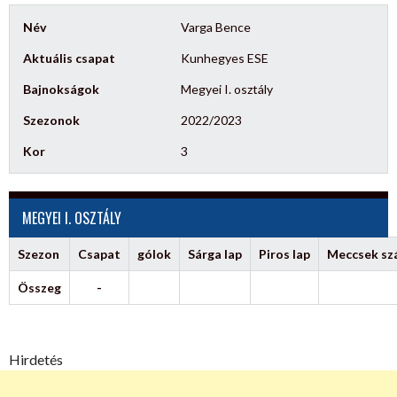
Név
Varga Bence
Aktuális csapat
Kunhegyes ESE
Bajnokságok
Megyei I. osztály
Szezonok
2022/2023
Kor
3
MEGYEI I. OSZTÁLY
Szezon
Csapat
gólok
Sárga lap
Piros lap
Meccsek s
Összeg
-
Hirdetés