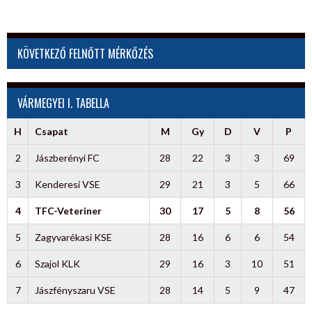
KÖVETKEZŐ FELNŐTT MÉRKŐZÉS
VÁRMEGYEI I. TABELLA
H
Csapat
M
Gy
D
V
P
2
Jászberényi FC
28
22
3
3
69
3
Kenderesi VSE
29
21
3
5
66
4
TFC-Veteriner
30
17
5
8
56
5
Zagyvarékasi KSE
28
16
6
6
54
6
Szajol KLK
29
16
3
10
51
7
Jászfényszaru VSE
28
14
5
9
47