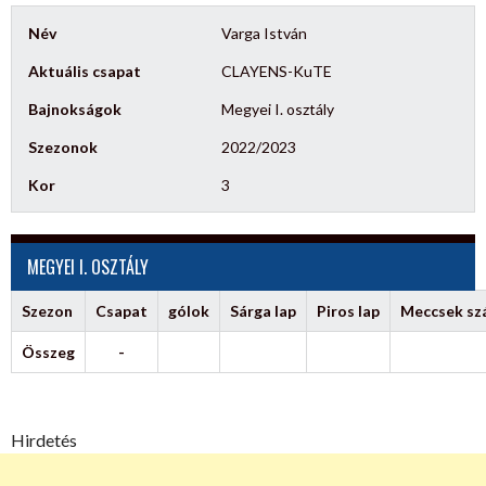
Név
Varga István
Aktuális csapat
CLAYENS-KuTE
Bajnokságok
Megyei I. osztály
Szezonok
2022/2023
Kor
3
MEGYEI I. OSZTÁLY
Szezon
Csapat
gólok
Sárga lap
Piros lap
Meccsek s
Összeg
-
Hirdetés