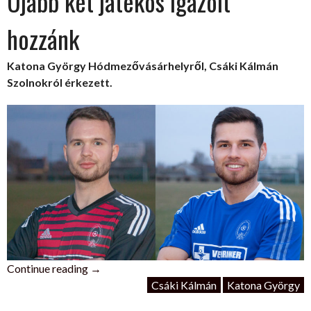
Újabb két játékos igazolt
hozzánk
Katona György Hódmezővásárhelyről, Csáki Kálmán
Szolnokról érkezett.
„Újabb
Continue reading
→
két
Csáki Kálmán
Katona György
játékos