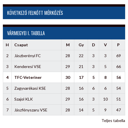
igazolt
hozzánk”
KÖVETKEZŐ FELNŐTT MÉRKŐZÉS
VÁRMEGYEI I. TABELLA
H
Csapat
M
Gy
D
V
P
2
Jászberényi FC
28
22
3
3
69
3
Kenderesi VSE
29
21
3
5
66
4
TFC-Veteriner
30
17
5
8
56
5
Zagyvarékasi KSE
28
16
6
6
54
6
Szajol KLK
29
16
3
10
51
7
Jászfényszaru VSE
28
14
5
9
47
Teljes tabella