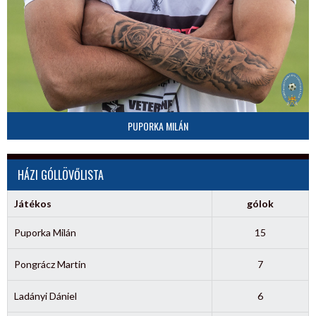
PUPORKA MILÁN
HÁZI GÓLLÖVŐLISTA
Játékos
gólok
Puporka Milán
15
Pongrácz Martin
7
Ladányi Dániel
6