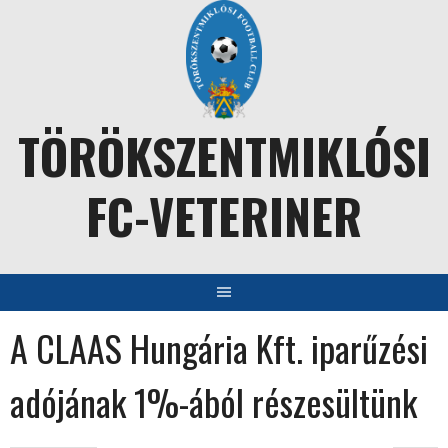
Skip
to
content
TÖRÖKSZENTMIKLÓSI
FC-VETERINER
A CLAAS Hungária Kft. iparűzési
adójának 1%-ából részesültünk