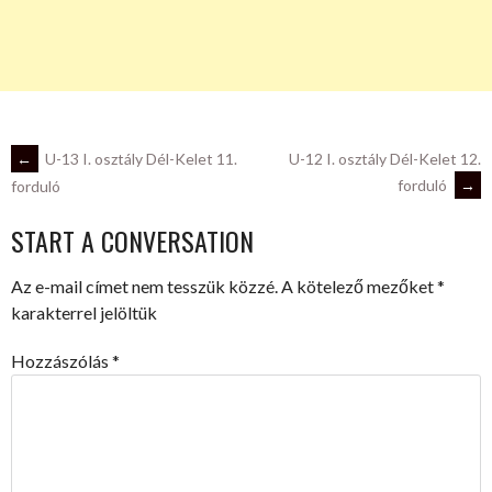
POST
←
U-13 I. osztály Dél-Kelet 11.
U-12 I. osztály Dél-Kelet 12.
forduló
→
forduló
NAVIGATION
START A CONVERSATION
Az e-mail címet nem tesszük közzé.
A kötelező mezőket
*
karakterrel jelöltük
Hozzászólás
*