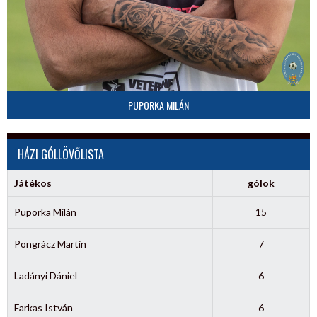
PUPORKA MILÁN
HÁZI GÓLLÖVŐLISTA
Játékos
gólok
Puporka Milán
15
Pongrácz Martin
7
Ladányi Dániel
6
Farkas István
6