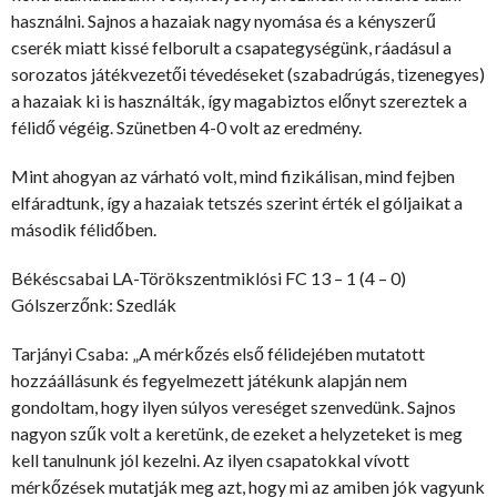
használni. Sajnos a hazaiak nagy nyomása és a kényszerű
cserék miatt kissé felborult a csapategységünk, ráadásul a
sorozatos játékvezetői tévedéseket (szabadrúgás, tizenegyes)
a hazaiak ki is használták, így magabiztos előnyt szereztek a
félidő végéig. Szünetben 4-0 volt az eredmény.
Mint ahogyan az várható volt, mind fizikálisan, mind fejben
elfáradtunk, így a hazaiak tetszés szerint érték el góljaikat a
második félidőben.
Békéscsabai LA-Törökszentmiklósi FC 13 – 1 (4 – 0)
Gólszerzőnk: Szedlák
Tarjányi Csaba: „A mérkőzés első félidejében mutatott
hozzáállásunk és fegyelmezett játékunk alapján nem
gondoltam, hogy ilyen súlyos vereséget szenvedünk. Sajnos
nagyon szűk volt a keretünk, de ezeket a helyzeteket is meg
kell tanulnunk jól kezelni. Az ilyen csapatokkal vívott
mérkőzések mutatják meg azt, hogy mi az amiben jók vagyunk