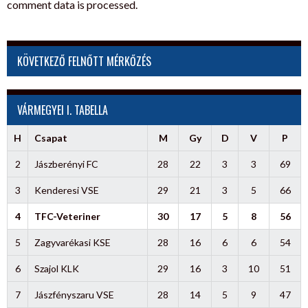
comment data is processed.
KÖVETKEZŐ FELNŐTT MÉRKŐZÉS
VÁRMEGYEI I. TABELLA
H
Csapat
M
Gy
D
V
P
2
Jászberényi FC
28
22
3
3
69
3
Kenderesi VSE
29
21
3
5
66
4
TFC-Veteriner
30
17
5
8
56
5
Zagyvarékasi KSE
28
16
6
6
54
6
Szajol KLK
29
16
3
10
51
7
Jászfényszaru VSE
28
14
5
9
47