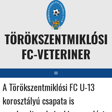
Skip
to
content
TÖRÖKSZENTMIKLÓSI
FC-VETERINER
A Törökszentmiklósi FC U-13
korosztályú csapata is