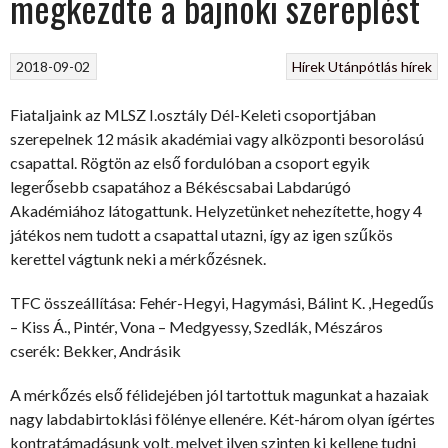
megkezdte a bajnoki szereplést
2018-09-02
Hírek
Utánpótlás hírek
Fiataljaink az MLSZ I.osztály Dél-Keleti csoportjában
szerepelnek 12 másik akadémiai vagy alközponti besorolású
csapattal. Rögtön az első fordulóban a csoport egyik
legerősebb csapatához a Békéscsabai Labdarúgó
Akadémiához látogattunk. Helyzetünket nehezítette, hogy 4
játékos nem tudott a csapattal utazni, így az igen szűkös
kerettel vágtunk neki a mérkőzésnek.
TFC összeállítása: Fehér-Hegyi, H
agymási, Bálint K. ,Hegedűs
– Kiss Á., Pintér, Vona – Medgyessy, Szedlák, Mészáros
cserék: Bekker, Andrásik
A mérkőzés első félidejében jól tartottuk magunkat a hazaiak
nagy labdabirtoklási fölénye ellenére. Két-három olyan ígértes
kontratámadásunk volt, melyet ilyen szinten ki kellene tudni