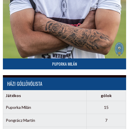
PUPORKA MILÁN
HÁZI GÓLLÖVŐLISTA
Játékos
gólok
Puporka Milán
15
Pongrácz Martin
7