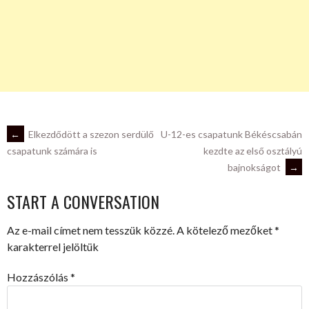
POST
←
Elkezdődött a szezon serdülő
U-12-es csapatunk Békéscsabán
kezdte az első osztályú
csapatunk számára is
bajnokságot
→
NAVIGATION
START A CONVERSATION
Az e-mail címet nem tesszük közzé.
A kötelező mezőket
*
karakterrel jelöltük
Hozzászólás
*