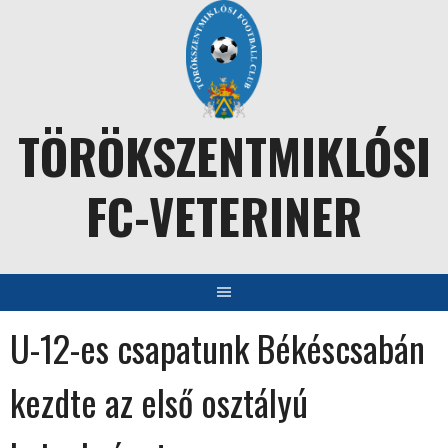
Skip
to
content
TÖRÖKSZENTMIKLÓSI
FC-VETERINER
U-12-es csapatunk Békéscsabán
kezdte az első osztályú