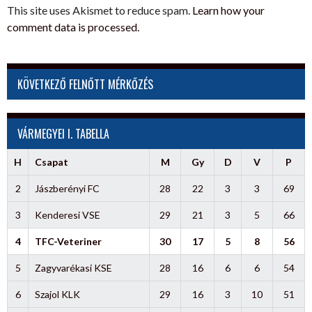
This site uses Akismet to reduce spam.
Learn how your
comment data is processed.
KÖVETKEZŐ FELNŐTT MÉRKŐZÉS
VÁRMEGYEI I. TABELLA
H
Csapat
M
Gy
D
V
P
2
Jászberényi FC
28
22
3
3
69
3
Kenderesi VSE
29
21
3
5
66
4
TFC-Veteriner
30
17
5
8
56
5
Zagyvarékasi KSE
28
16
6
6
54
6
Szajol KLK
29
16
3
10
51