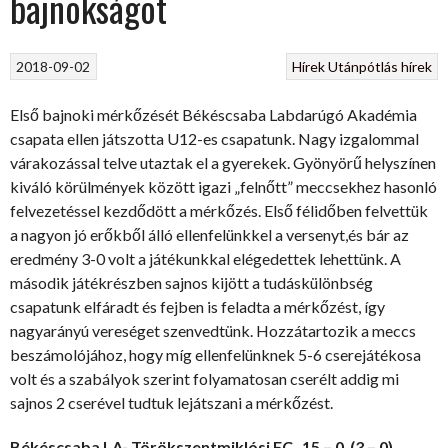
bajnokságot
2018-09-02
Hírek
Utánpótlás hírek
Első bajnoki mérkőzését Békéscsaba Labdarúgó Akadémia
csapata ellen játszotta U12-es csapatunk. Nagy izgalommal
várakozással telve utaztak el a gyerekek. Gyönyörű helyszínen
kiváló körülmények között igazi „felnőtt” meccsekhez hasonló
felvezetéssel kezdődött a mérkőzés. Első félidőben felvettük
a nagyon jó erőkből álló ellenfelünkkel a versenyt,és bár az
eredmény 3-0 volt a játékunkkal elégedettek lehettünk. A
második
játékrészben sajnos kijött a tudáskülönbség
csapatunk elfáradt és fejben is feladta a mérkőzést, így
nagyarányú vereséget szenvedtünk. Hozzátartozik a meccs
beszámolójához, hogy míg ellenfelünknek 5-6 cserejátékosa
volt és a szabályok szerint folyamatosan cserélt addig mi
sajnos 2 cserével tudtuk lejátszani a mérkőzést.
Békéscsaba LA- Törökszentmiklósi FC 15 – 0 (3 – 0)