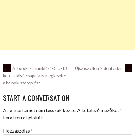
POST
←
A Törökszentmiklósi FC U-13
Újszász ellen is döntetlen
→
korosztályú csapata is megkezdte
a bajnoki szereplést
NAVIGATION
START A CONVERSATION
Az e-mail címet nem tesszük közzé.
A kötelező mezőket
*
karakterrel jelöltük
Hozzászólás
*