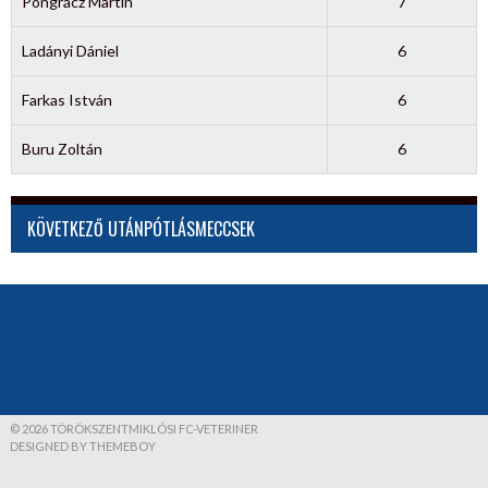
Pongrácz Martin
7
Ladányi Dániel
6
Farkas István
6
Buru Zoltán
6
KÖVETKEZŐ UTÁNPÓTLÁSMECCSEK
© 2026 TÖRÖKSZENTMIKLÓSI FC-VETERINER
DESIGNED BY THEMEBOY