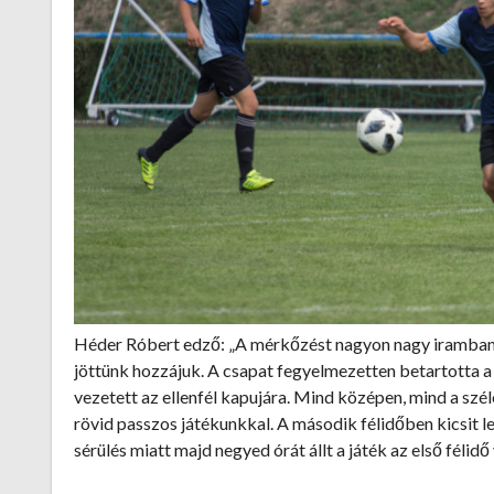
Héder Róbert edző: „A mérkőzést nagyon nagy iramban 
jöttünk hozzájuk. A csapat fegyelmezetten betartotta a
vezetett az ellenfél kapujára. Mind középen, mind a szé
rövid passzos játékunkkal. A második félidőben kicsit leü
sérülés miatt majd negyed órát állt a játék az első félidő