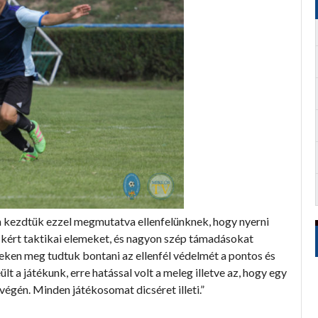
kezdtük ezzel megmutatva ellenfelünknek, hogy nyerni
 kért taktikai elemeket, és nagyon szép támadásokat
leken meg tudtuk bontani az ellenfél védelmét a pontos és
lt a játékunk, erre hatással volt a meleg illetve az, hogy egy
 végén. Minden játékosomat dicséret illeti.”