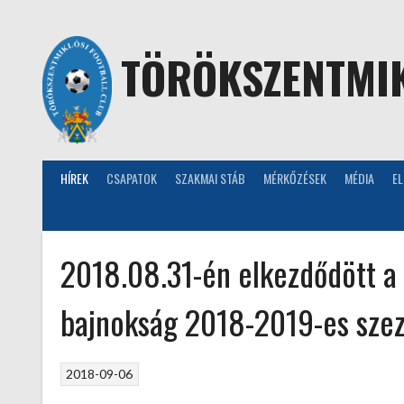
Skip
to
content
TÖRÖKSZENTMIK
HÍREK
CSAPATOK
SZAKMAI STÁB
MÉRKŐZÉSEK
MÉDIA
E
2018.08.31-én elkezdődött a M
bajnokság 2018-2019-es sze
2018-09-06