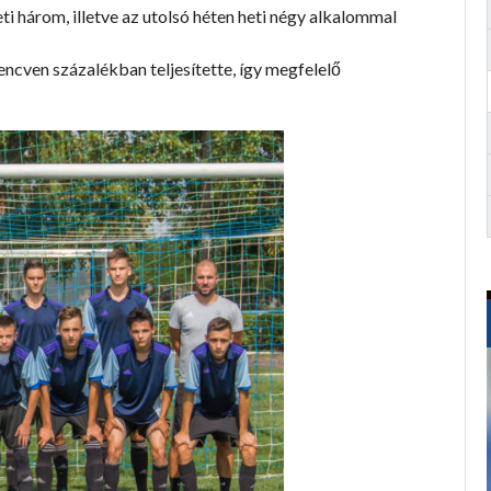
ti három, illetve az utolsó héten heti négy alkalommal
ncven százalékban teljesítette, így megfelelő