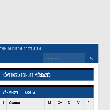
TMIKLÓS FUTBALLTÖRTÉNELEM
Keresés:
KÖVETKEZŐ FELNŐTT MÉRKŐZÉS
VÁRMEGYEI I. TABELLA
H
Csapat
M
Gy
D
V
P