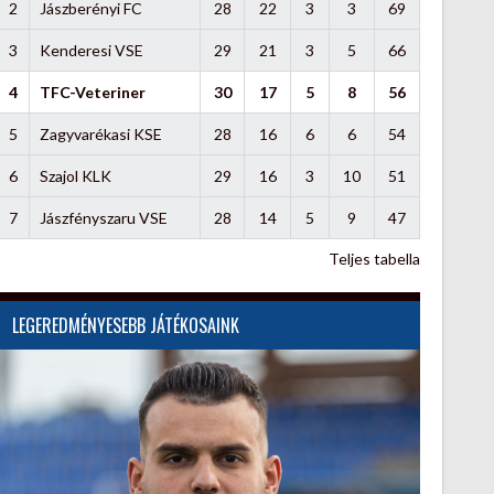
2
Jászberényi FC
28
22
3
3
69
3
Kenderesi VSE
29
21
3
5
66
4
TFC-Veteriner
30
17
5
8
56
5
Zagyvarékasi KSE
28
16
6
6
54
6
Szajol KLK
29
16
3
10
51
7
Jászfényszaru VSE
28
14
5
9
47
Teljes tabella
LEGEREDMÉNYESEBB JÁTÉKOSAINK