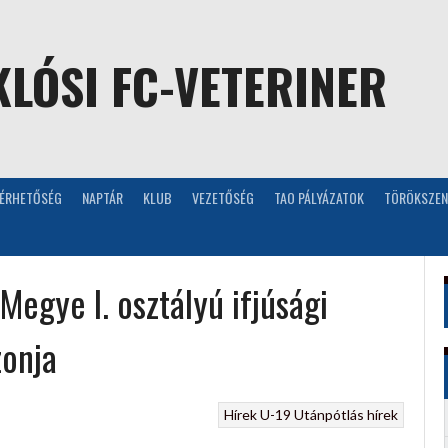
LÓSI FC-VETERINER
LÉRHETŐSÉG
NAPTÁR
KLUB
VEZETŐSÉG
TAO PÁLYÁZATOK
TÖRÖKSZEN
egye I. osztályú ifjúsági
zonja
Hírek
U-19
Utánpótlás hírek