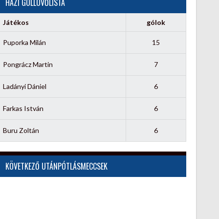
HÁZI GÓLLÖVŐLISTA
Játékos
gólok
Puporka Milán
15
Pongrácz Martin
7
Ladányi Dániel
6
Farkas István
6
Buru Zoltán
6
KÖVETKEZŐ UTÁNPÓTLÁSMECCSEK