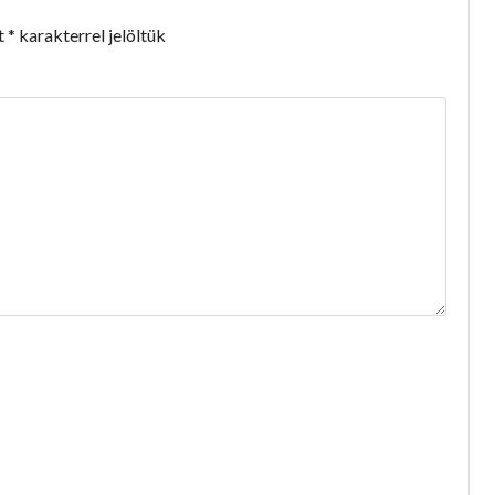
t
*
karakterrel jelöltük