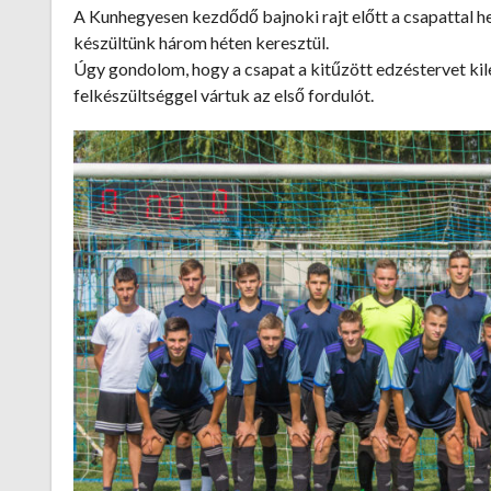
A Kunhegyesen kezdődő bajnoki rajt előtt a csapattal he
készültünk három héten keresztül.
Úgy gondolom, hogy a csapat a kitűzött edzéstervet kile
felkészültséggel vártuk az első fordulót.