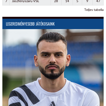
7
Jászfényszaru VSE
28
14
5
9
47
Teljes tabella
LEGEREDMÉNYESEBB JÁTÉKOSAINK