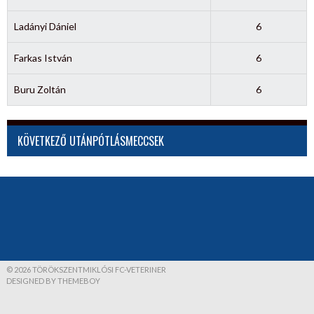
Ladányi Dániel
6
Farkas István
6
Buru Zoltán
6
KÖVETKEZŐ UTÁNPÓTLÁSMECCSEK
© 2026 TÖRÖKSZENTMIKLÓSI FC-VETERINER
DESIGNED BY THEMEBOY