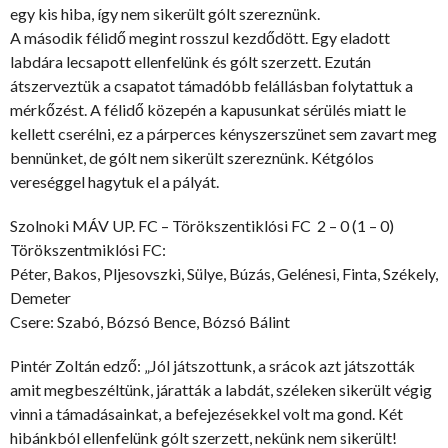
egy kis hiba, így nem sikerült gólt szereznünk.
A második félidő megint rosszul kezdődött. Egy el
adott
labdára lecsapott ellenfelünk és gólt szerzett. Ezután
átszerveztük a csapatot támadóbb felállásban folytattuk a
mérkőzést. A félidő közepén a kapusunkat sérülés miatt le
kellett cserélni, ez a párperces kényszerszünet sem zavart meg
bennünket, de gólt nem sikerült szereznünk. Kétgólos
vereséggel hagytuk el a pályát.
Szolnoki MÁV UP. FC – Törökszentiklósi FC 2 – 0 (1 – 0)
Törökszentmiklósi FC:
Péter, Bakos, Pljesovszki, Sülye, Búzás, Gelénesi, Finta, Székely,
Demeter
Csere: Szabó, Bózsó Bence, Bózsó Bálint
Pintér Zoltán edző: „Jól játszottunk, a srácok azt játszották
amit megbeszéltünk, járatták a labdát, széleken sikerült végig
vinni a támadásainkat, a befejezésekkel volt ma gond. Két
hibánkból ellenfelünk gólt szerzett, nekünk nem sikerült!