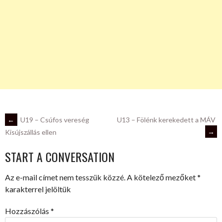
POST
←
U19 – Csúfos vereség
U13 – Fölénk kerekedett a MÁV
→
Kisújszállás ellen
NAVIGATION
START A CONVERSATION
Az e-mail címet nem tesszük közzé.
A kötelező mezőket
*
karakterrel jelöltük
Hozzászólás
*