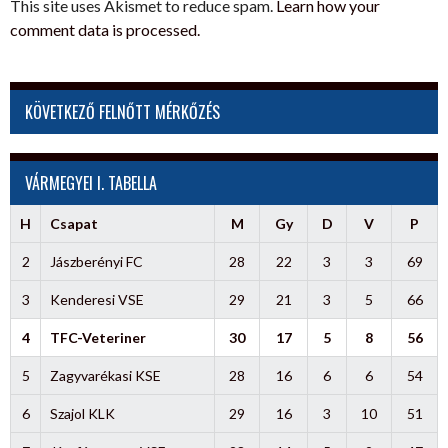
This site uses Akismet to reduce spam.
Learn how your
comment data is processed.
KÖVETKEZŐ FELNŐTT MÉRKŐZÉS
VÁRMEGYEI I. TABELLA
H
Csapat
M
Gy
D
V
P
2
Jászberényi FC
28
22
3
3
69
3
Kenderesi VSE
29
21
3
5
66
4
TFC-Veteriner
30
17
5
8
56
5
Zagyvarékasi KSE
28
16
6
6
54
6
Szajol KLK
29
16
3
10
51