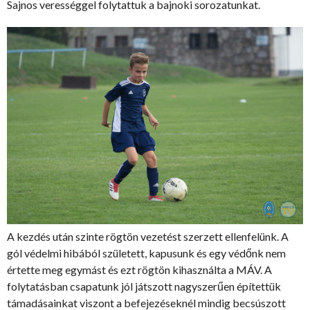
Sajnos verességgel folytattuk a bajnoki sorozatunkat.
A kezdés után szinte rögtön vezetést szerzett ellenfelünk. A
gól védelmi hibából született, kapusunk és egy védőnk nem
értette meg egymást és ezt rögtön kihasználta a MÁV. A
folytatásban csapatunk jól játszott nagyszerűen építettük
támadásainkat viszont a befejezéseknél mindig becsúszott