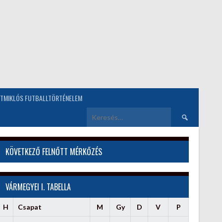
TMIKLÓS FUTBALLTÖRTÉNELEM
Keresés:
KÖVETKEZŐ FELNŐTT MÉRKŐZÉS
VÁRMEGYEI I. TABELLA
H
Csapat
M
Gy
D
V
P