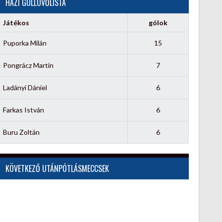
HÁZI GÓLLÖVŐLISTA
Játékos
gólok
Puporka Milán
15
Pongrácz Martin
7
Ladányi Dániel
6
Farkas István
6
Buru Zoltán
6
KÖVETKEZŐ UTÁNPÓTLÁSMECCSEK