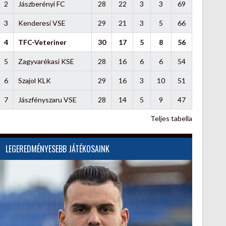
2
Jászberényi FC
28
22
3
3
69
3
Kenderesi VSE
29
21
3
5
66
4
TFC-Veteriner
30
17
5
8
56
5
Zagyvarékasi KSE
28
16
6
6
54
6
Szajol KLK
29
16
3
10
51
7
Jászfényszaru VSE
28
14
5
9
47
Teljes tabella
LEGEREDMÉNYESEBB JÁTÉKOSAINK