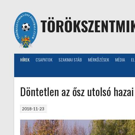
Skip
to
content
TÖRÖKSZENTMIK
HÍREK
CSAPATOK
SZAKMAI STÁB
MÉRKŐZÉSEK
MÉDIA
E
Döntetlen az ősz utolsó haza
2018-11-23