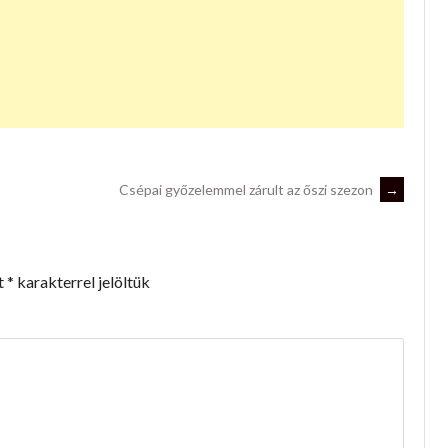
Csépai győzelemmel zárult az őszi szezon
→
t
*
karakterrel jelöltük