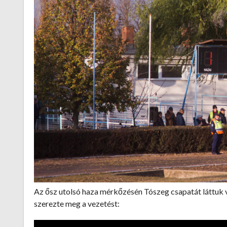
Az ősz utolsó haza mérkőzésén Tószeg csapatát láttuk 
szerezte meg a vezetést: