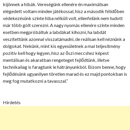
kijönnek a hibák. Vereségünk ellenére én maximálisan
elégedett voltam minden játékossal, hisz a második félidőben
védekezésünk szinte hiba nélküli volt, ellenfelünk nem tudott
már több gólt szerezni. A nagy nyomás ellenére szinte minden
esetben megpróbáltuk a labdákat kihozni, ha labdát
veszítettünk azonnal visszatámadni, de reálisan kell néznünk a
dolgokat. Nekünk, mint kis egyesületnek a mai teljesítmény
pozitív kell hogy legyen, hisz az őszi meccshez képest
mentálisan és akaratban rengeteget fejlődtünk, illetve
technikailag is faragtunk le hátrányunkból. Bízom benne, hogy
fejlődésünk ugyanilyen töretlen marad és ez majd pontokban is
meg fog mutatkozni a tavasszal.”
Hirdetés