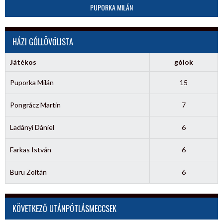
PUPORKA MILÁN
HÁZI GÓLLÖVŐLISTA
Játékos
gólok
Puporka Milán
15
Pongrácz Martin
7
Ladányi Dániel
6
Farkas István
6
Buru Zoltán
6
KÖVETKEZŐ UTÁNPÓTLÁSMECCSEK