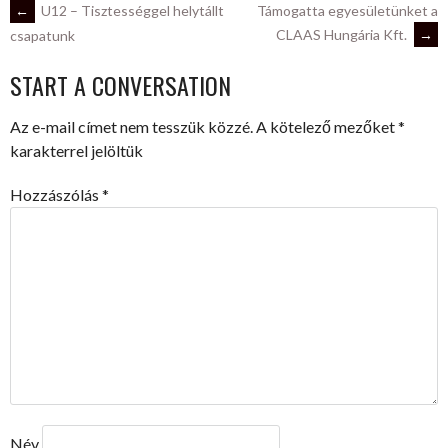
POST
←
U12 – Tisztességgel helytállt
Támogatta egyesületünket a
CLAAS Hungária Kft.
→
csapatunk
NAVIGATION
START A CONVERSATION
Az e-mail címet nem tesszük közzé.
A kötelező mezőket
*
karakterrel jelöltük
Hozzászólás
*
Név