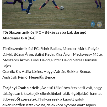
Törökszentmiklósi FC – Békéscsaba Labdarúgó
Akadémia 0-4 (0-4)
Törökszentmiklósi FC: Fehér Balázs, Mendler Márk, Polyák
Dávid, Bózsó Áron, Bálint Kevin, Kiss Áron, Medgyessy Máté,
Mészáros Ármin, Földi Dávid, Pintér Dávid, Veres Dominik
Lajos
Cserék: Kis Attila Lőrinc, Hegyi Adrián, Bekker Bence,
Andrásik Rémó, Hegedűs Bence
Tarjányi Csaba edző
: „Az első félidőben érezhető volt, hogy
túlságosan is tiszteljük ellenfelünket, akik 4 góljukból hármat
átlövésből szereztek. Nyilván ezek a kapott gólok
elkerülhetőek lettek volna, de ekkora nyomás alatt sajnos