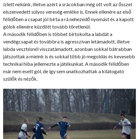
ízlett nekünk, illetve azért a srácokban még ott volt az ősszel
elszenvedett súlyos vereség emléke is. Ennek ellenére az első
félidőben a csapat jól bírta a rá nehezedő nyomást és a kapott
gólok ellenére küzdött tovább töretlenül.
A második félidőben is többet birtokolta a labdát a
vendégcsapat és továbbra is agresszívan letámadott, illetve
labda vesztésnél visszatámadott, azonban sokkal bátrabban
játszottak a mieink is és sokkal több jó megoldás és kevesebb
technikai hiba jellemezte a játékunkat. A második félidőben
már nem esett gól, de így sem unatkozhattak a kilátogató
szülők és nézők.