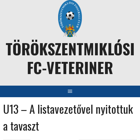
Skip
to
content
TÖRÖKSZENTMIKLÓSI
FC-VETERINER
U13 – A listavezetővel nyitottuk
a tavaszt