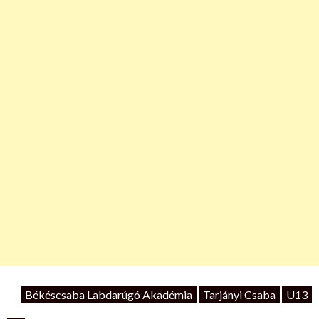
Békéscsaba Labdarúgó Akadémia
Tarjányi Csaba
U13