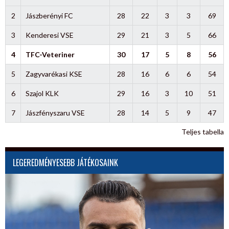
2
Jászberényi FC
28
22
3
3
69
3
Kenderesi VSE
29
21
3
5
66
4
TFC-Veteriner
30
17
5
8
56
5
Zagyvarékasi KSE
28
16
6
6
54
6
Szajol KLK
29
16
3
10
51
7
Jászfényszaru VSE
28
14
5
9
47
Teljes tabella
LEGEREDMÉNYESEBB JÁTÉKOSAINK