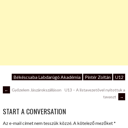
Békéscsaba Labdarúgó Akadémia
Pintér Zoltán
U12
POST
←
Győzelem Jászárokszálláson
U13 – A listavezetővel nyitottuk a
tavaszt
→
NAVIGATION
START A CONVERSATION
Az e-mail címet nem tesszük közzé.
A kötelező mezőket
*