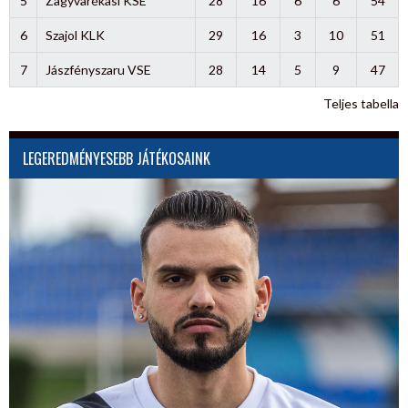
5
Zagyvarékasi KSE
28
16
6
6
54
6
Szajol KLK
29
16
3
10
51
7
Jászfényszaru VSE
28
14
5
9
47
Teljes tabella
LEGEREDMÉNYESEBB JÁTÉKOSAINK