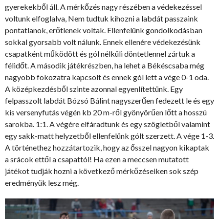
gyerekekből áll. A mérkőzés nagy részében a védekezéssel
voltunk elfoglalva, Nem tudtuk kihozni a labdát passzaink
pontatlanok, erőtlenek voltak. Ellenfelünk gondolkodásban
sokkal gyorsabb volt nálunk. Ennek ellenére védekezésünk
csapatként működött és gól nélküli döntetlennel zártuk a
félidőt. A második játékrészben, ha lehet a Békéscsaba még
nagyobb fokozatra kapcsolt és ennek gól lett a vége 0-1 oda.
A középkezdésből szinte azonnal egyenlítettünk. Egy
felpasszolt labdát Bózsó Bálint nagyszerűen fedezett le és egy
kis versenyfutás végén kb 20 m-ről gyönyörűen lőtt a hosszú
sarokba. 1:1. A végére elfáradtunk és egy szögletből valamint
egy sakk-matt helyzetből ellenfelünk gólt szerzett. A vége 1-3.
A történethez hozzátartozik, hogy az ősszel nagyon kikaptak
a srácok ettől a csapattól! Ha ezen a meccsen mutatott
játékot tudják hozni a következő mérkőzéseiken sok szép
eredményük lesz még.