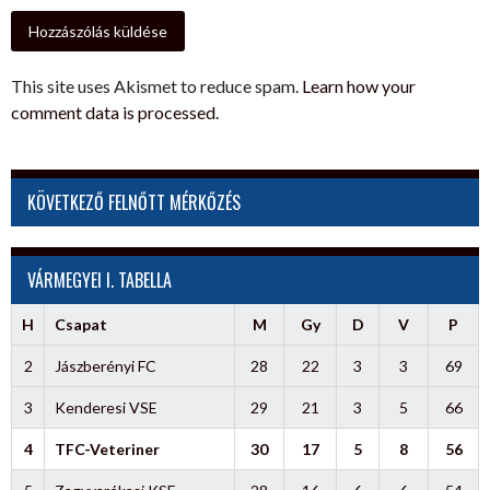
This site uses Akismet to reduce spam.
Learn how your
comment data is processed.
KÖVETKEZŐ FELNŐTT MÉRKŐZÉS
VÁRMEGYEI I. TABELLA
H
Csapat
M
Gy
D
V
P
2
Jászberényi FC
28
22
3
3
69
3
Kenderesi VSE
29
21
3
5
66
4
TFC-Veteriner
30
17
5
8
56