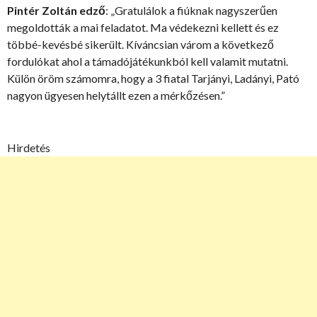
Pintér Zoltán edző
: „Gratulálok a fiúknak nagyszerűen
megoldották a mai feladatot. Ma védekezni kellett és ez
többé-kevésbé sikerült. Kíváncsian várom a következő
fordulókat ahol a támadójátékunkból kell valamit mutatni.
Külön öröm számomra, hogy a 3 fiatal Tarjányi, Ladányi, Pató
nagyon ügyesen helytállt ezen a mérkőzésen.”
Hirdetés