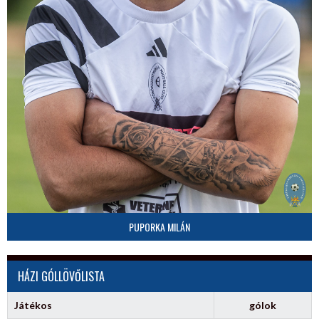
PUPORKA MILÁN
HÁZI GÓLLÖVŐLISTA
Játékos
gólok