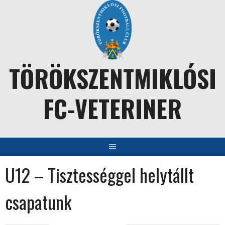
Skip
to
content
TÖRÖKSZENTMIKLÓSI
FC-VETERINER
U12 – Tisztességgel helytállt
csapatunk