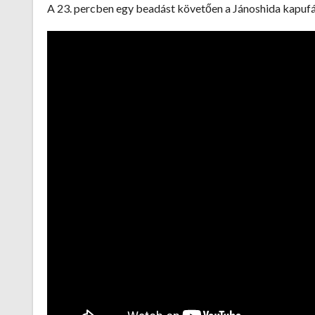
A 23. percben egy beadást követően a Jánoshida kapufá