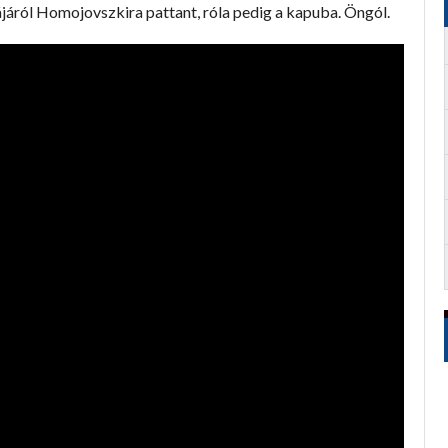
járól Homojovszkira pattant, róla pedig a kapuba. Öngól.