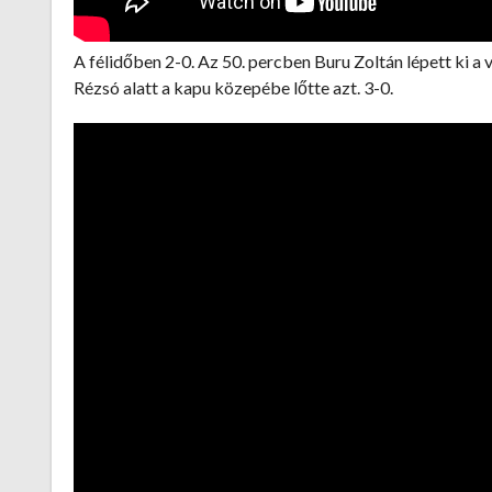
A félidőben 2-0. Az 50. percben Buru Zoltán lépett ki 
Rézsó alatt a kapu közepébe lőtte azt. 3-0.