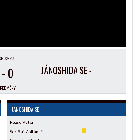
9-09-28
JÁNOSHIDA SE
-
0
EREDMÉNY
JÁNOSHIDA SE
Rézsó Péter
Serfőző Zoltán