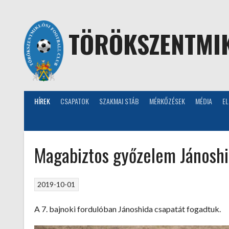
Skip
to
content
TÖRÖKSZENTMIK
HÍREK
CSAPATOK
SZAKMAI STÁB
MÉRKŐZÉSEK
MÉDIA
E
Magabiztos győzelem Jánoshi
2019-10-01
A 7. bajnoki fordulóban Jánoshida csapatát fogadtuk.