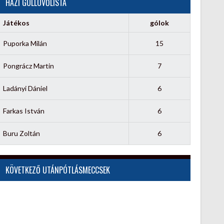
HÁZI GÓLLÖVŐLISTA
Játékos
gólok
Puporka Milán
15
Pongrácz Martin
7
Ladányi Dániel
6
Farkas István
6
Buru Zoltán
6
KÖVETKEZŐ UTÁNPÓTLÁSMECCSEK