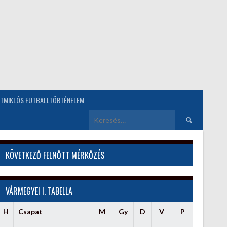
TMIKLÓS FUTBALLTÖRTÉNELEM
Keresés:
KÖVETKEZŐ FELNŐTT MÉRKŐZÉS
VÁRMEGYEI I. TABELLA
H
Csapat
M
Gy
D
V
P