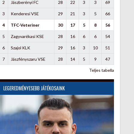
2
Jászberényi FC
28
22
3
3
69
3
Kenderesi VSE
29
21
3
5
66
4
TFC-Veteriner
30
17
5
8
56
5
Zagyvarékasi KSE
28
16
6
6
54
6
Szajol KLK
29
16
3
10
51
7
Jászfényszaru VSE
28
14
5
9
47
Teljes tabella
LEGEREDMÉNYESEBB JÁTÉKOSAINK