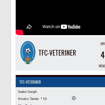
201
TFC-VETERINER
4
VÉG
TFC-VETERINER
Szabó Gergő
Kovács Tamás
10