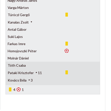
Nagy András János
Varga Márton
Túróczi Gergő
Kanalas Zsolt
Antal Gábor
Suki Lajos
Farkas Imre
Homojovszki Péter
Molnár Dániel
Tóth Csaba
Pataki Krisztofer
11
Kovács Béla
3
4
1