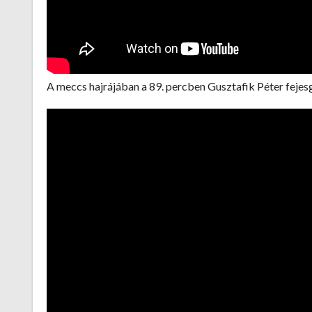
A meccs hajrájában a 89. percben Gusztafik Péter fejesg