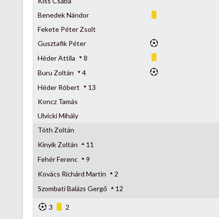
Kiss Csaba
Benedek Nándor
Fekete Péter Zsolt
Gusztafik Péter
Héder Attila
8
Buru Zoltán
4
Héder Róbert
13
Koncz Tamás
Ulvicki Mihály
Tóth Zoltán
Kinyik Zoltán
11
Fehér Ferenc
9
Kovács Richárd Martin
2
Szombati Balázs Gergő
12
3
2