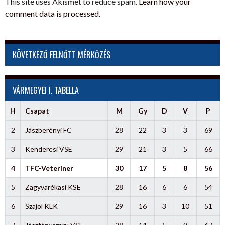
This site uses Akismet to reduce spam.
Learn how your
comment data is processed.
KÖVETKEZŐ FELNŐTT MÉRKŐZÉS
VÁRMEGYEI I. TABELLA
H
Csapat
M
Gy
D
V
P
2
Jászberényi FC
28
22
3
3
69
3
Kenderesi VSE
29
21
3
5
66
4
TFC-Veteriner
30
17
5
8
56
5
Zagyvarékasi KSE
28
16
6
6
54
6
Szajol KLK
29
16
3
10
51