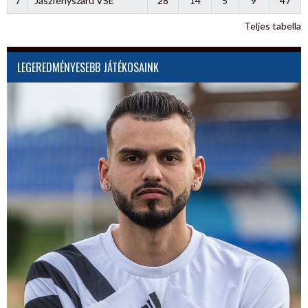
7
Jászfényszaru VSE
28
14
5
9
47
Teljes tabella
LEGEREDMÉNYESEBB JÁTÉKOSAINK