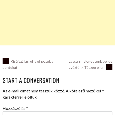
POST
←
Kisújszállásról is elhoztuk a
Lassan melegedtünk be, de
győztünk Tószeg ellen
→
pontokat
NAVIGATION
START A CONVERSATION
Az e-mail címet nem tesszük közzé.
A kötelező mezőket
*
karakterrel jelöltük
Hozzászólás
*