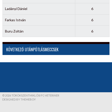
Ladányi Dániel
6
Farkas István
6
Buru Zoltán
6
KÖVETKEZŐ UTÁNPÓTLÁSMECCSEK
© 2026 TÖRÖKSZENTMIKLÓSI FC-VETERINER
DESIGNED BY THEMEBOY