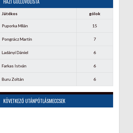
HÁZI GÓLLÖVŐLISTA
Játékos
gólok
Puporka Milán
15
Pongrácz Martin
7
Ladányi Dániel
6
Farkas István
6
Buru Zoltán
6
KÖVETKEZŐ UTÁNPÓTLÁSMECCSEK