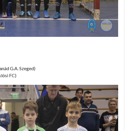
anád G.A. Szeged)
lósi FC)