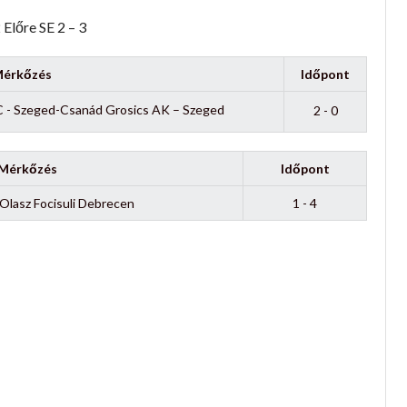
Előre SE 2 – 3
érkőzés
Időpont
 - Szeged-Csanád Grosics AK – Szeged
2 - 0
Mérkőzés
Időpont
 Olasz Focisuli Debrecen
1 - 4