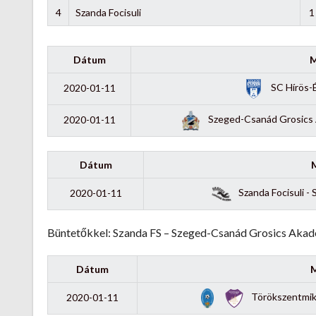
4
Szanda Focisuli
1
Dátum
M
SC Hírös-
2020-01-11
Szeged-Csanád Grosics A
2020-01-11
Dátum
Szanda Focisuli - 
2020-01-11
Büntetőkkel: Szanda FS – Szeged-Csanád Grosics Akadé
Dátum
M
Törökszentmikl
2020-01-11