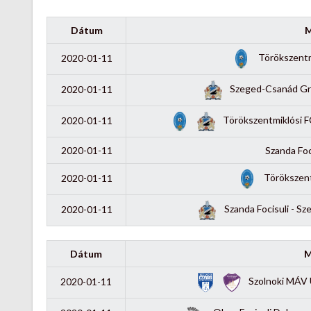
Dátum
M
Törökszentmi
2020-01-11
Szeged-Csanád Gro
2020-01-11
Törökszentmiklósi F
2020-01-11
2020-01-11
Szanda Foc
Törökszent
2020-01-11
Szanda Focisuli - S
2020-01-11
Dátum
M
Szolnoki MÁV 
2020-01-11