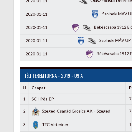
Olasz Focisuli Debrece
2020-01-11
Szolnoki MÁV UP
2020-01-11
Békéscsaba 1912 Előr
2020-01-11
Szolnoki MÁV UP F
2020-01-11
Békéscsaba 1912 El
2020-01-11
TÉLI TEREMTORNA - 2019 - U9 A
H
Csapat
P
1
SC Hírös-ÉP
7
2
Szeged-Csanád Grosics AK – Szeged
7
3
TFC-Veteriner
1