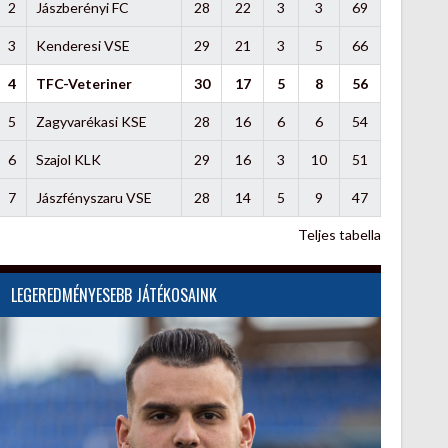
2
Jászberényi FC
28
22
3
3
69
3
Kenderesi VSE
29
21
3
5
66
4
TFC-Veteriner
30
17
5
8
56
5
Zagyvarékasi KSE
28
16
6
6
54
6
Szajol KLK
29
16
3
10
51
7
Jászfényszaru VSE
28
14
5
9
47
Teljes tabella
LEGEREDMÉNYESEBB JÁTÉKOSAINK