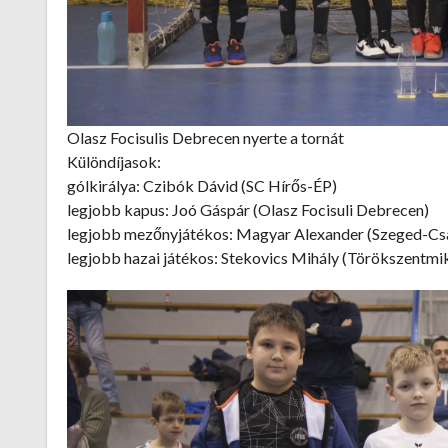
Olasz Focisulis Debrecen nyerte a tornát
Különdíjasok:
gólkirálya: Czibók Dávid (SC Hírős-ÉP)
legjobb kapus: Joó Gáspár (Olasz Focisuli Debrecen)
legjobb mezőnyjátékos: Magyar Alexander (Szeged-Cs
legjobb hazai játékos: Stekovics Mihály (Törökszentmik