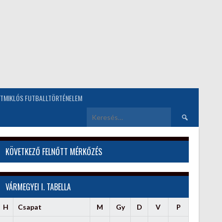
TMIKLÓS FUTBALLTÖRTÉNELEM
Keresés:
KÖVETKEZŐ FELNŐTT MÉRKŐZÉS
VÁRMEGYEI I. TABELLA
H
Csapat
M
Gy
D
V
P