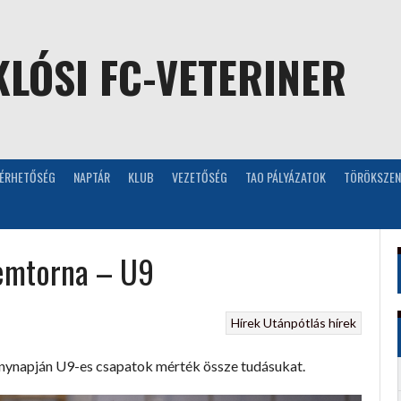
LÓSI FC-VETERINER
LÉRHETŐSÉG
NAPTÁR
KLUB
VEZETŐSÉG
TAO PÁLYÁZATOK
TÖRÖKSZEN
remtorna – U9
Hírek
Utánpótlás hírek
enynapján U9-es csapatok mérték össze tudásukat.