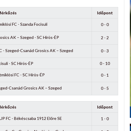
érkőzés
Időpont
klósi FC - Szanda Focisuli
0 - 0
sics AK – Szeged - SC Hírös-ÉP
2 - 2
C - Szeged-Csanád Grosics AK – Szeged
0 - 3
isuli - SC Hírös-ÉP
0 - 10
miklósi FC - SC Hírös-ÉP
0 - 1
zeged-Csanád Grosics AK – Szeged
0 - 5
érkőzés
Időpont
UP FC - Békéscsaba 1912 Előre SE
1 - 0