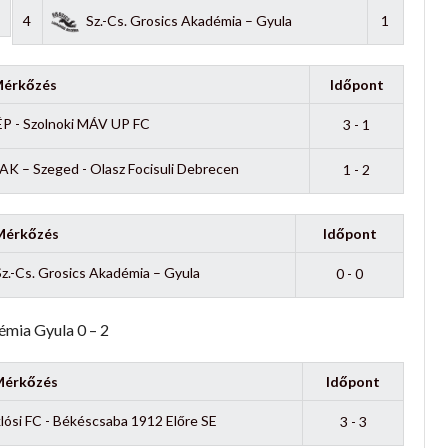
4
Sz.-Cs. Grosics Akadémia – Gyula
1
érkőzés
Időpont
ÉP - Szolnoki MÁV UP FC
3 - 1
K – Szeged - Olasz Focisuli Debrecen
1 - 2
Mérkőzés
Időpont
Sz.-Cs. Grosics Akadémia – Gyula
0 - 0
mia Gyula 0 – 2
érkőzés
Időpont
ósi FC - Békéscsaba 1912 Előre SE
3 - 3