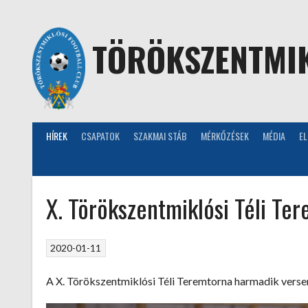
Skip
to
content
TÖRÖKSZENTMIK
HÍREK
CSAPATOK
SZAKMAI STÁB
MÉRKŐZÉSEK
MÉDIA
E
X. Törökszentmiklósi Téli Te
2020-01-11
A X. Törökszentmiklósi Téli Teremtorna harmadik vers