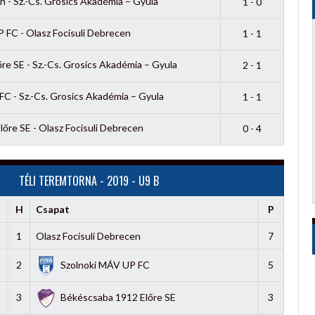
n - Sz.-Cs. Grosics Akadémia – Gyula
1 - 0
 FC - Olasz Focisuli Debrecen
1 - 1
e SE - Sz.-Cs. Grosics Akadémia – Gyula
2 - 1
C - Sz.-Cs. Grosics Akadémia – Gyula
1 - 1
őre SE - Olasz Focisuli Debrecen
0 - 4
TÉLI TEREMTORNA - 2019 - U9 B
H
Csapat
P
1
Olasz Focisuli Debrecen
7
2
Szolnoki MÁV UP FC
5
3
Békéscsaba 1912 Előre SE
3