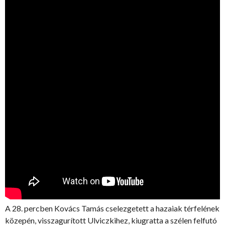
A 28. percben Kovács Tamás cselezgetett a hazaiak térfelének
közepén, visszagurított Ulviczkihez, kiugratta a szélen felfutó