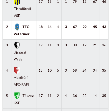
1
17
15
1
1
79
12
67
46
Tiszafüredi
VSE
2
TFC-
18
14
1
3
67
22
45
43
Veteriner
3
17
11
3
3
38
17
21
36
Újszászi
VVSE
4
18
10
5
3
58
24
34
35
Mezőtúri
AFC-RAFI
5
Tószeg
17
11
2
4
36
22
14
35
KSE