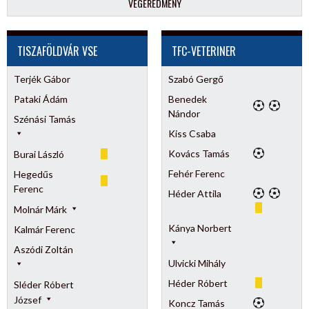
VÉGEREDMÉNY
TISZAFÖLDVÁR VSE
TFC-VETERINER
Terjék Gábor
Szabó Gergő
Pataki Ádám
Benedek
Nándor
Szénási Tamás
Kiss Csaba
Kovács Tamás
Burai László
Fehér Ferenc
Hegedűs
Ferenc
Héder Attila
Molnár Márk
Kánya Norbert
Kalmár Ferenc
Aszódi Zoltán
Ulvicki Mihály
Héder Róbert
Sléder Róbert
József
Koncz Tamás