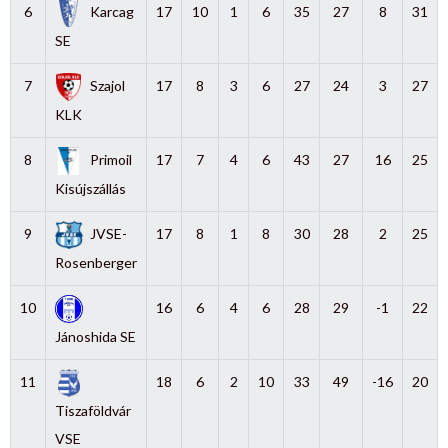
6
Karcag
17
10
1
6
35
27
8
31
SE
7
Szajol
17
8
3
6
27
24
3
27
KLK
8
Primoil
17
7
4
6
43
27
16
25
Kisújszállás
9
JVSE-
17
8
1
8
30
28
2
25
Rosenberger
10
16
6
4
6
28
29
-1
22
Jánoshida SE
11
18
6
2
10
33
49
-16
20
Tiszaföldvár
VSE