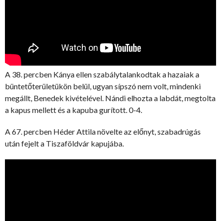
A 38. percben Kánya ellen szabálytalankodtak a hazaiak a
büntetőterületükön belül, ugyan sípszó nem volt, mindenki
megállt, Benedek kivételével. Nándi elhozta a labdát, megtolta
a kapus mellett és a kapuba gurított. 0-4.
A 67. percben Héder Attila növelte az előnyt, szabadrúgás
után fejelt a Tiszaföldvár kapujába.