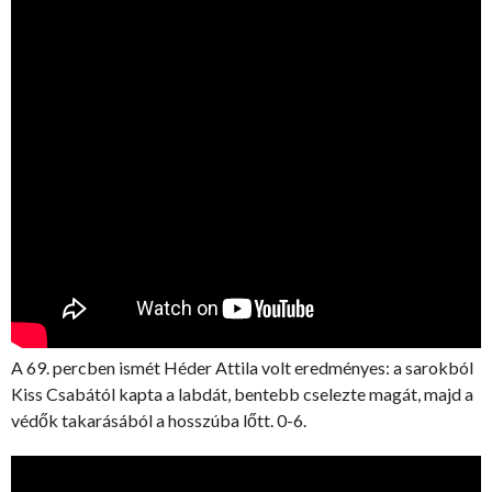
A 69. percben ismét Héder Attila volt eredményes: a sarokból
Kiss Csabától kapta a labdát, bentebb cselezte magát, majd a
védők takarásából a hosszúba lőtt. 0-6.