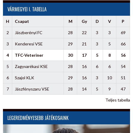
VÁRMEGYEI I. TABELLA
H
Csapat
M
Gy
D
V
P
2
Jászberényi FC
28
22
3
3
69
3
Kenderesi VSE
29
21
3
5
66
4
TFC-Veteriner
30
17
5
8
56
5
Zagyvarékasi KSE
28
16
6
6
54
6
Szajol KLK
29
16
3
10
51
7
Jászfényszaru VSE
28
14
5
9
47
Teljes tabella
LEGEREDMÉNYESEBB JÁTÉKOSAINK