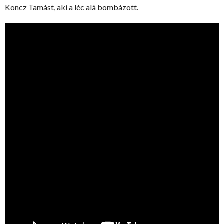
Koncz Tamást, aki a léc alá bombázott.