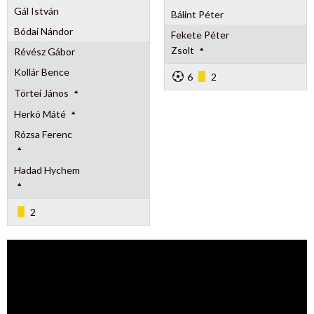
Gál István
Bálint Péter
Bódai Nándor
Fekete Péter
Zsolt
Révész Gábor
Kollár Bence
6
2
Törtei János
Herkó Máté
Rózsa Ferenc
Hadad Hychem
2