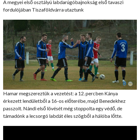
A megyei első osztályú labdarúgóbajnokság első tavaszi
fordulójában Tiszaföldvárra utaztunk
Hamar megszereztük a vezetést: a 12. percben Kánya
érkezett lendületből a 16-os előterébe, majd Benedekhez
passzolt. Nándi első lövését még stoppolta egy védő, de
támadónk a lecsorgó labdát éles szögből a hálóba lőtte.