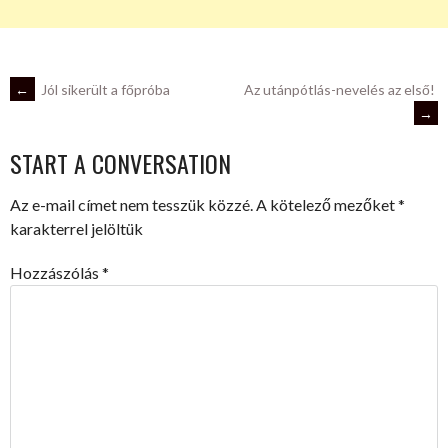
POST
←
Jól sikerült a főpróba
Az utánpótlás-nevelés az első!
→
NAVIGATION
START A CONVERSATION
Az e-mail címet nem tesszük közzé.
A kötelező mezőket
*
karakterrel jelöltük
Hozzászólás
*