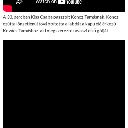
A 33. percben Kiss Csaba passzolt Koncz Tamásnak, Koncz
ezúttal önzetlenül továbbította a labdát a kapu elé érkező
Kovács Tamáshoz, aki megszerezte tavaszi első gólját.