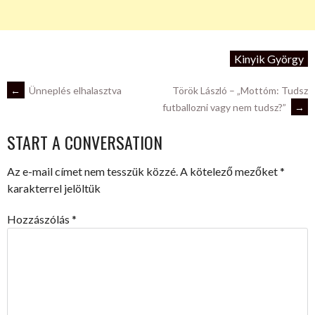
Kinyik György
POST
←
Ünneplés elhalasztva
Török László – „Mottóm: Tudsz
futballozni vagy nem tudsz?”
→
NAVIGATION
START A CONVERSATION
Az e-mail címet nem tesszük közzé.
A kötelező mezőket
*
karakterrel jelöltük
Hozzászólás
*