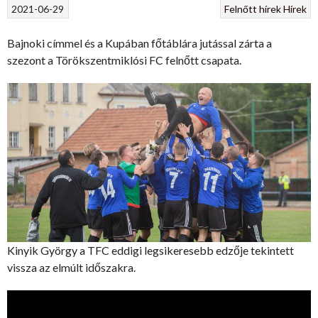
2021-06-29
Felnőtt hírek
Hírek
Bajnoki címmel és a Kupában főtáblára jutással zárta a
szezont a Törökszentmiklósi FC felnőtt csapata.
Kinyik György a TFC eddigi legsikeresebb edzője tekintett
vissza az elmúlt időszakra.