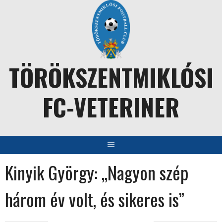
Skip
to
content
TÖRÖKSZENTMIKLÓSI
FC-VETERINER
Kinyik György: „Nagyon szép
három év volt, és sikeres is”