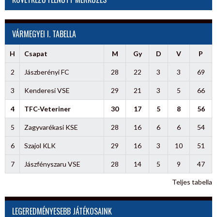
VÁRMEGYEI I. TABELLA
H
Csapat
M
Gy
D
V
P
2
Jászberényi FC
28
22
3
3
69
3
Kenderesi VSE
29
21
3
5
66
4
TFC-Veteriner
30
17
5
8
56
5
Zagyvarékasi KSE
28
16
6
6
54
6
Szajol KLK
29
16
3
10
51
7
Jászfényszaru VSE
28
14
5
9
47
Teljes tabella
LEGEREDMÉNYESEBB JÁTÉKOSAINK