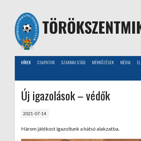
Skip
to
content
TÖRÖKSZENTMIK
HÍREK
CSAPATOK
SZAKMAI STÁB
MÉRKŐZÉSEK
MÉDIA
E
Új igazolások – védők
2021-07-14
Három játékost igazoltunk a hátsó alakzatba.