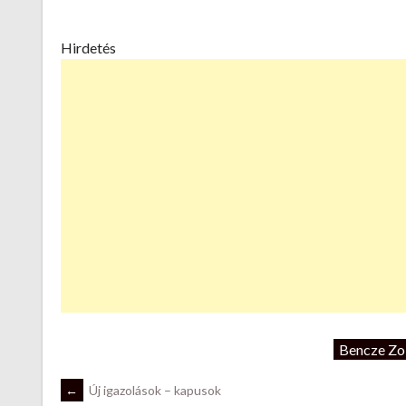
Hirdetés
Bencze Zo
POST
←
Új igazolások – kapusok