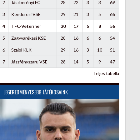
2
Jászberényi FC
28
22
3
3
69
3
Kenderesi VSE
29
21
3
5
66
4
TFC-Veteriner
30
17
5
8
56
5
Zagyvarékasi KSE
28
16
6
6
54
6
Szajol KLK
29
16
3
10
51
7
Jászfényszaru VSE
28
14
5
9
47
Teljes tabella
LEGEREDMÉNYESEBB JÁTÉKOSAINK