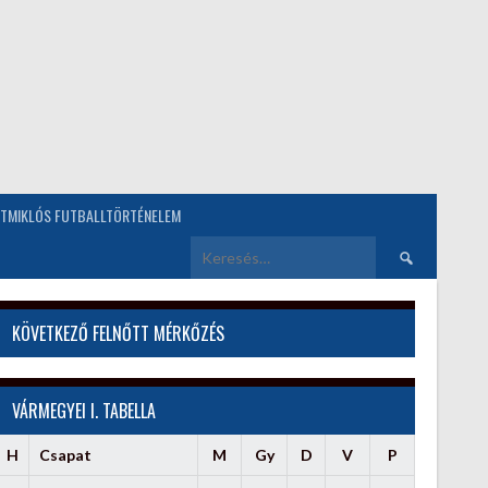
TMIKLÓS FUTBALLTÖRTÉNELEM
Keresés:
KÖVETKEZŐ FELNŐTT MÉRKŐZÉS
VÁRMEGYEI I. TABELLA
H
Csapat
M
Gy
D
V
P