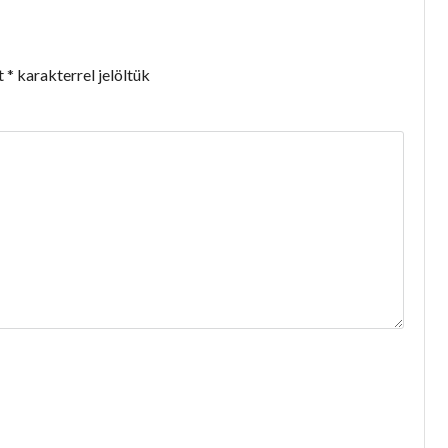
t
*
karakterrel jelöltük