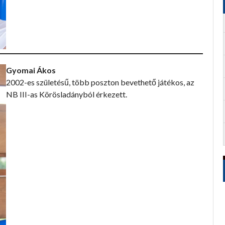
Gyomai Ákos
2002-es születésű, több poszton bevethető játékos, az
NB III-as Körösladányból érkezett.