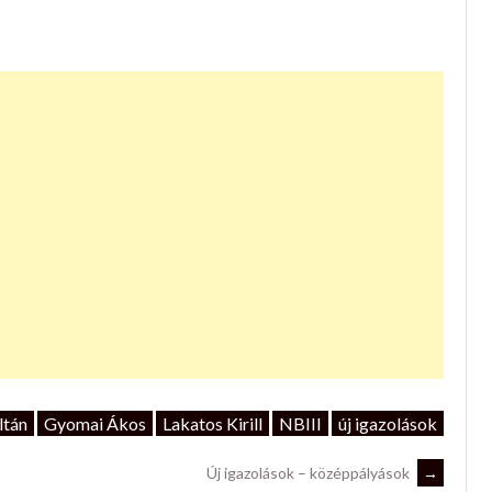
ltán
Gyomai Ákos
Lakatos Kirill
NBIII
új igazolások
Új igazolások – középpályások
→