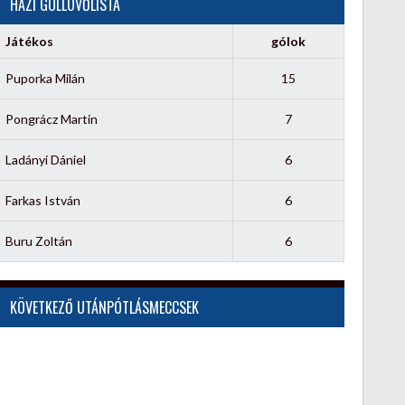
HÁZI GÓLLÖVŐLISTA
Játékos
gólok
Puporka Milán
15
Pongrácz Martin
7
Ladányi Dániel
6
Farkas István
6
Buru Zoltán
6
KÖVETKEZŐ UTÁNPÓTLÁSMECCSEK