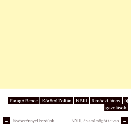
Faragó Bence
Körömi Zoltán
NBIII
Rimóczi János
új
igazolások
POST
←
Jászberénnyel kezdünk
NBIII, és ami mögötte van
→