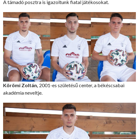
A támadó posztra is igazoltunk fiatal játékosokat.
Körömi Zoltán,
2001-es születésű center, a békéscsabai
akadémia neveltje.