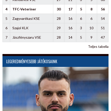
4
TFC-Veteriner
30
17
5
8
56
5
Zagyvarékasi KSE
28
16
6
6
54
6
Szajol KLK
29
16
3
10
51
7
Jászfényszaru VSE
28
14
5
9
47
Teljes tabella
LEGEREDMÉNYESEBB JÁTÉKOSAINK