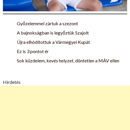
Győzelemmel zártuk a szezont
A bajnokságban is legyőztük Szajolt
Újra elhódítottuk a Vármegyei Kupát
Ez is 3 pontot ér
Sok küzdelem, kevés helyzet, döntetlen a MÁV ellen
Hirdetés