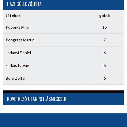
HÁZI GÓLLÖVŐLISTA
Játékos
gólok
Puporka Milán
15
Pongrácz Martin
7
Ladányi Dániel
6
Farkas István
6
Buru Zoltán
6
KÖVETKEZŐ UTÁNPÓTLÁSMECCSEK