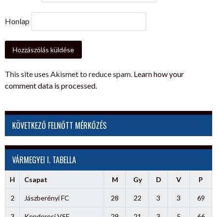
Honlap
This site uses Akismet to reduce spam.
Learn how your
comment data is processed.
KÖVETKEZŐ FELNŐTT MÉRKŐZÉS
VÁRMEGYEI I. TABELLA
H
Csapat
M
Gy
D
V
P
2
Jászberényi FC
28
22
3
3
69
3
Kenderesi VSE
29
21
3
5
66