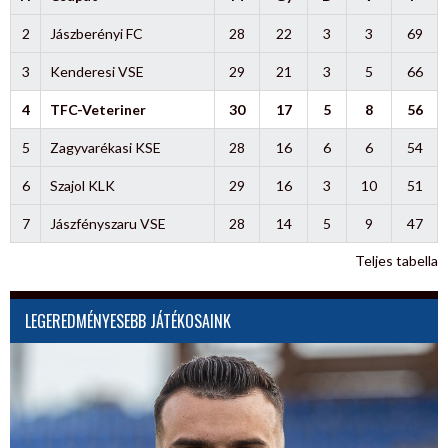
2
Jászberényi FC
28
22
3
3
69
3
Kenderesi VSE
29
21
3
5
66
4
TFC-Veteriner
30
17
5
8
56
5
Zagyvarékasi KSE
28
16
6
6
54
6
Szajol KLK
29
16
3
10
51
7
Jászfényszaru VSE
28
14
5
9
47
Teljes tabella
LEGEREDMÉNYESEBB JÁTÉKOSAINK