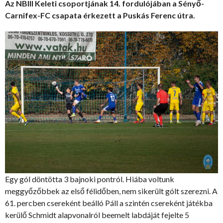
Az NBIII Keleti csoportjának 14. fordulójában a Sényő-
Carnifex-FC csapata érkezett a Puskás Ferenc útra.
Egy gól döntötta 3 bajnoki pontról. Hiába voltunk
meggyőzőbbek az első félidőben, nem sikerült gólt szerezni. A
61. percben csereként beálló Páll a szintén csereként játékba
kerülő Schmidt alapvonalról beemelt labdáját fejelte 5