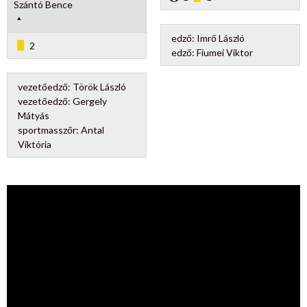
Szántó Bence
edző:
Imrő László
2
edző:
Fiumei Viktor
vezetőedző:
Török László
vezetőedző:
Gergely
Mátyás
sportmasszőr:
Antal
Viktória