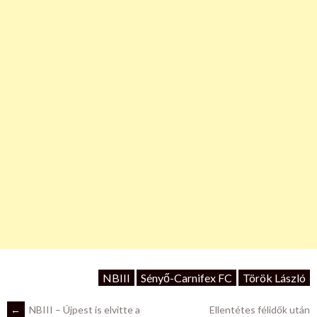
NBIII
Sényő-Carnifex FC
Török László
←
NBIII – Újpest is elvitte a
Ellentétes félidők után