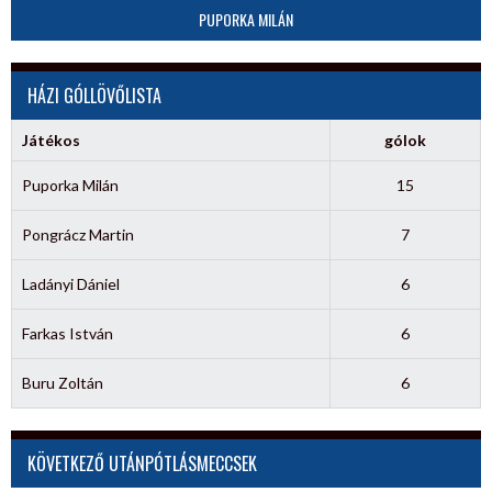
PUPORKA MILÁN
HÁZI GÓLLÖVŐLISTA
Játékos
gólok
Puporka Milán
15
Pongrácz Martin
7
Ladányi Dániel
6
Farkas István
6
Buru Zoltán
6
KÖVETKEZŐ UTÁNPÓTLÁSMECCSEK