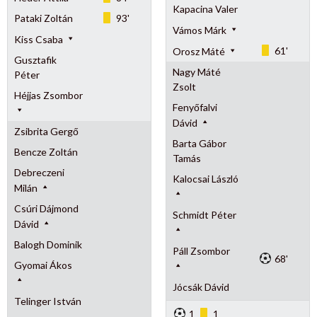
Kapacina Valer
Pataki Zoltán
93'
Vámos Márk
Kiss Csaba
61'
Orosz Máté
Gusztafik
Nagy Máté
Péter
Zsolt
Héjjas Zsombor
Fenyőfalvi
Dávid
Zsibrita Gergő
Barta Gábor
Bencze Zoltán
Tamás
Debreczeni
Kalocsai László
Milán
Csúri Dájmond
Schmidt Péter
Dávid
Balogh Dominik
Páll Zsombor
68'
Gyomai Ákos
Jócsák Dávid
Telinger István
1
1