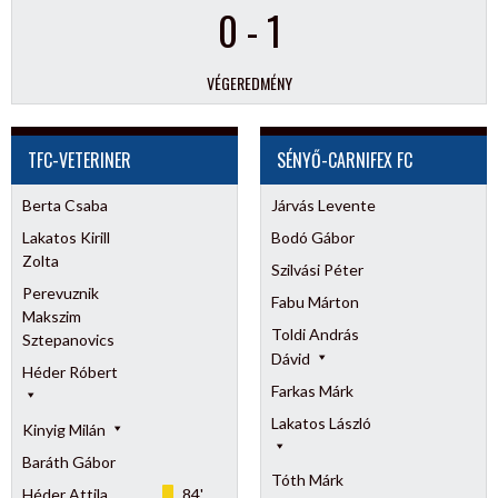
0
-
1
VÉGEREDMÉNY
TFC-VETERINER
SÉNYŐ-CARNIFEX FC
Berta Csaba
Járvás Levente
Lakatos Kirill
Bodó Gábor
Zolta
Szilvási Péter
Perevuznik
Fabu Márton
Makszim
Toldi András
Sztepanovics
Dávid
Héder Róbert
Farkas Márk
Lakatos László
Kinyig Milán
Baráth Gábor
Tóth Márk
Héder Attila
84'