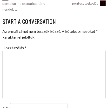
POST
pontosztozkodás
→
pontokat – a csapatkapitány
gondolatai
NAVIGATION
START A CONVERSATION
Az e-mail címet nem tesszük közzé.
A kötelező mezőket
*
karakterrel jelöltük
Hozzászólás
*
Név