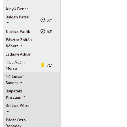
Kinyik Bence
Balogh Patrik
37'
Kovács Patrik
63'
Pásztor Zoltán
Róbert
Ladányi Adrián
Tiba Ádám
71'
Merse
Nádudvari
Sándor
Balpataki
Krisztián
Bohács Péter
Pádár Ottó
Benedek