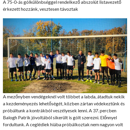
A 75-0-ás gólkülönbséggel rendelkező abszolút listavezető
érkezett hozzánk, vesztesen távoztak
A mezőnyben vendégeknél volt többet a labda, átadtuk nekik
a kezdeményezés lehetőségét, közben zártan védekeztünk és
próbáltunk a kontrákból veszélyesek lenni. A 37. percben
Balogh Patrik jóvoltából sikerült is gólt szerezni. Előnnyel
fordultunk. A ceglédiek hiába próbálkoztak nem nagyon volt