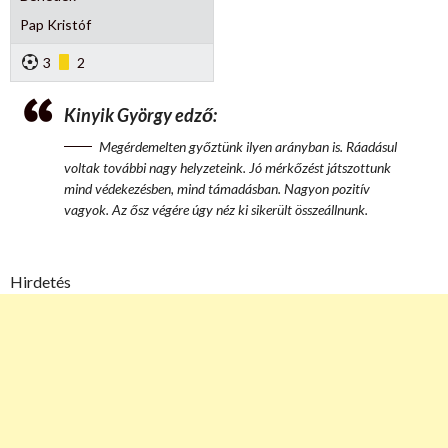
Pap Kristóf
3
2
Kinyik György edző:
Megérdemelten győztünk ilyen arányban is. Ráadásul
voltak további nagy helyzeteink. Jó mérkőzést játszottunk
mind védekezésben, mind támadásban. Nagyon pozitív
vagyok. Az ősz végére úgy néz ki sikerült összeállnunk.
Hirdetés