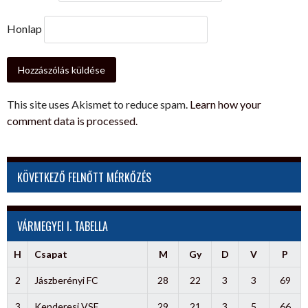
Honlap
This site uses Akismet to reduce spam.
Learn how your
comment data is processed.
KÖVETKEZŐ FELNŐTT MÉRKŐZÉS
VÁRMEGYEI I. TABELLA
H
Csapat
M
Gy
D
V
P
2
Jászberényi FC
28
22
3
3
69
3
Kenderesi VSE
29
21
3
5
66