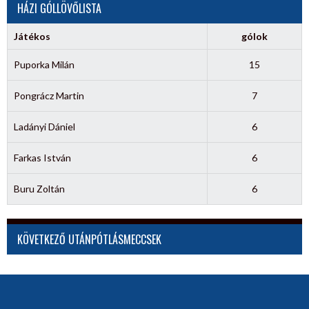
HÁZI GÓLLÖVŐLISTA
Játékos
gólok
Puporka Milán
15
Pongrácz Martin
7
Ladányi Dániel
6
Farkas István
6
Buru Zoltán
6
KÖVETKEZŐ UTÁNPÓTLÁSMECCSEK