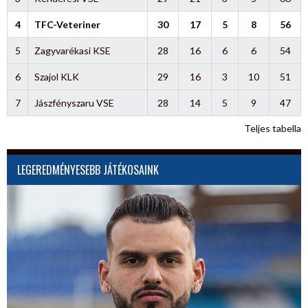
4
TFC-Veteriner
30
17
5
8
56
5
Zagyvarékasi KSE
28
16
6
6
54
6
Szajol KLK
29
16
3
10
51
7
Jászfényszaru VSE
28
14
5
9
47
Teljes tabella
LEGEREDMÉNYESEBB JÁTÉKOSAINK