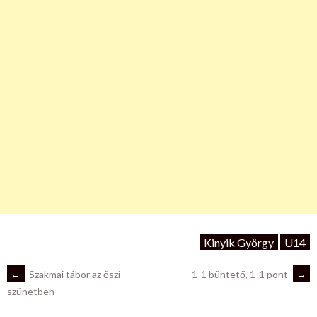
Kinyik György
U14
POST
←
Szakmai tábor az őszi
1-1 büntető, 1-1 pont
→
szünetben