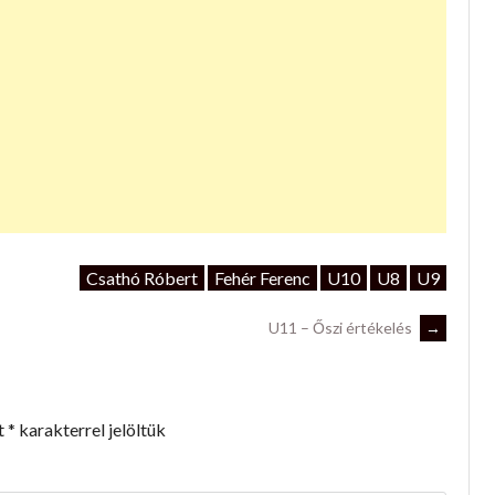
Csathó Róbert
Fehér Ferenc
U10
U8
U9
U11 – Őszi értékelés
→
t
*
karakterrel jelöltük