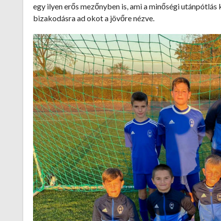
egy ilyen erős mezőnyben is, ami a minőségi utánpótl
bizakodásra ad okot a jövőre nézve.