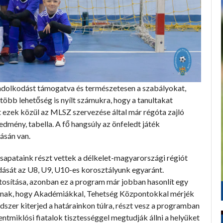
gondolkodást támogatva és természetesen a szabályokat,
több lehetőség is nyílt számukra, hogy a tanultakat
t ezek közül az MLSZ szervezése által már régóta zajló
edmény, tabella. A fő hangsúly az önfeledt játék
zásán van.
csapataink részt vettek a délkelet-magyarországi régiót
udását az U8, U9, U10-es korosztályunk egyaránt.
iztosítása, azonban ez a program már jobban hasonlít egy
ncainak, hogy Akadémiákkal, Tehetség Központokkal mérjék
szer kiterjed a határainkon túlra, részt vesz a programban
entmiklósi fiatalok tisztességgel megtudják állni a helyüket