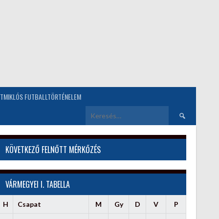
TMIKLÓS FUTBALLTÖRTÉNELEM
Keresés:
KÖVETKEZŐ FELNŐTT MÉRKŐZÉS
VÁRMEGYEI I. TABELLA
H
Csapat
M
Gy
D
V
P