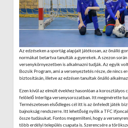
Az edzéseken a sportág alapjait játékosan, az önálló 
normákat betartva tanulták a gyerekek. A szezon során 
versenykörnyezetben is alkalmazni tudják. Az egyik vol
Bozsik Program, ami a versenyeztetés része, de nincs er
biztosításán, illetve az edzésen tanultak önálló alkalma
Ezen kívül az elmúlt évekhez hasonlóan a korosztályos 
felölelő Interliga versenysorozatban. Itt megmérette t
Természetesen elsődleges cél itt is az önfeledt játék b
bajnokság rendszerre. Itt lehetőség nyílik a TFC ifjo
össze tudásukat. Fontos megemlíteni, hogy a versenyrend
több erdélyi település csapata is. Szerencsére a töröksz