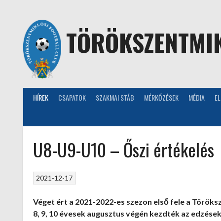
Skip
to
content
TÖRÖKSZENTMIK
HÍREK
CSAPATOK
SZAKMAI STÁB
MÉRKŐZÉSEK
MÉDIA
E
U8-U9-U10 – Őszi értékelés
2021-12-17
Véget ért a 2021-2022-es szezon első fele a Töröks
8, 9, 10 évesek augusztus végén kezdték az edzések