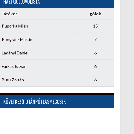
HÁZI GÓLLÖVŐLISTA
Játékos
gólok
Puporka Milán
15
Pongrácz Martin
7
Ladányi Dániel
6
Farkas István
6
Buru Zoltán
6
KÖVETKEZŐ UTÁNPÓTLÁSMECCSEK