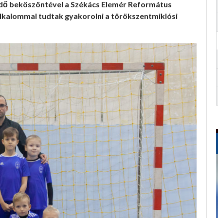
 idő beköszöntével a Székács Elemér Református
lkalommal tudtak gyakorolni a törökszentmiklósi