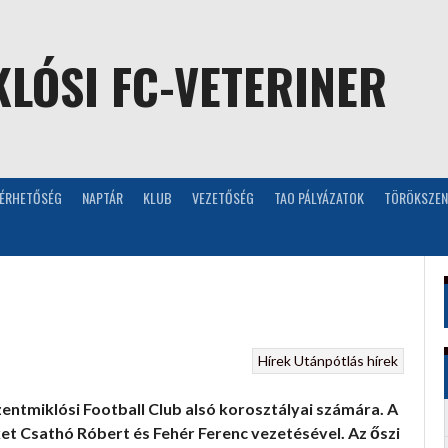
LÓSI FC-VETERINER
LÉRHETŐSÉG
NAPTÁR
KLUB
VEZETŐSÉG
TAO PÁLYÁZATOK
TÖRÖKSZEN
Hírek
Utánpótlás hírek
zentmiklósi Football Club alsó korosztályai számára. A
et Csathó Róbert és Fehér Ferenc vezetésével. Az őszi