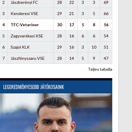
2
Jászberényi FC
28
22
3
3
69
3
Kenderesi VSE
29
21
3
5
66
4
TFC-Veteriner
30
17
5
8
56
5
Zagyvarékasi KSE
28
16
6
6
54
6
Szajol KLK
29
16
3
10
51
7
Jászfényszaru VSE
28
14
5
9
47
Teljes tabella
LEGEREDMÉNYESEBB JÁTÉKOSAINK