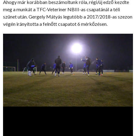
Ahogy már korábban beszámoltunk róla, régi/új edző kezdte
meg a munkát a TFC-Veteriner NBIII-as csapatánál a téli
szünet után. Gergely Mátyás legutóbb a 2017/2018-as szezon
végén irányította a felnőtt csapatot 6 mérkőzésen.