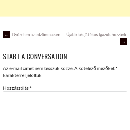
POST
←
Győzelem az edzőmeccsen
Újabb két játékos igazolt hozzánk
→
NAVIGATION
START A CONVERSATION
Az e-mail címet nem tesszük közzé.
A kötelező mezőket
*
karakterrel jelöltük
Hozzászólás
*