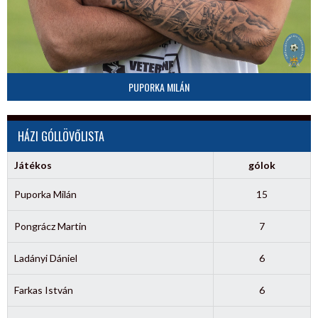
PUPORKA MILÁN
HÁZI GÓLLÖVŐLISTA
Játékos
gólok
Puporka Milán
15
Pongrácz Martin
7
Ladányi Dániel
6
Farkas István
6