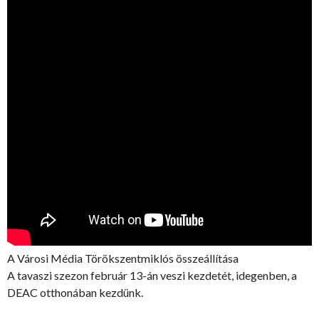
A Városi Média Törökszentmiklós összeállítása
A tavaszi szezon február 13-án veszi kezdetét, idegenben, a
DEAC otthonában kezdünk.