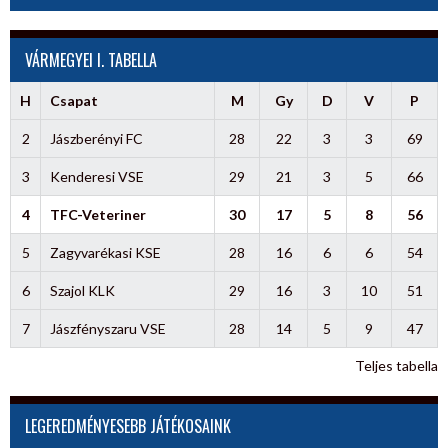
VÁRMEGYEI I. TABELLA
H
Csapat
M
Gy
D
V
P
2
Jászberényi FC
28
22
3
3
69
3
Kenderesi VSE
29
21
3
5
66
4
TFC-Veteriner
30
17
5
8
56
5
Zagyvarékasi KSE
28
16
6
6
54
6
Szajol KLK
29
16
3
10
51
7
Jászfényszaru VSE
28
14
5
9
47
Teljes tabella
LEGEREDMÉNYESEBB JÁTÉKOSAINK