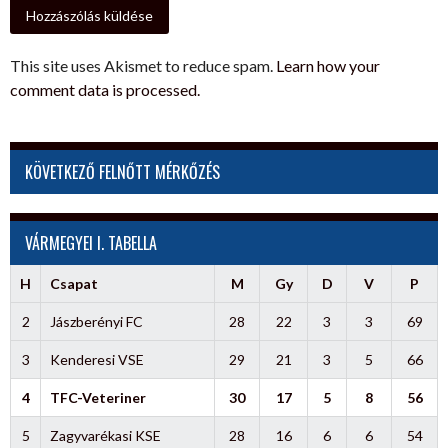
This site uses Akismet to reduce spam.
Learn how your
comment data is processed.
KÖVETKEZŐ FELNŐTT MÉRKŐZÉS
VÁRMEGYEI I. TABELLA
H
Csapat
M
Gy
D
V
P
2
Jászberényi FC
28
22
3
3
69
3
Kenderesi VSE
29
21
3
5
66
4
TFC-Veteriner
30
17
5
8
56
5
Zagyvarékasi KSE
28
16
6
6
54