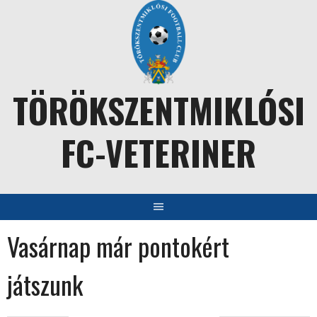
Skip
to
content
TÖRÖKSZENTMIKLÓSI
FC-VETERINER
Vasárnap már pontokért
játszunk