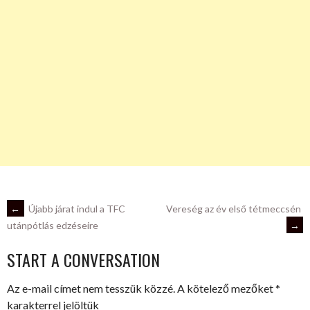
POST
←
Újabb járat indul a TFC
Vereség az év első tétmeccsén
→
utánpótlás edzéseire
NAVIGATION
START A CONVERSATION
Az e-mail címet nem tesszük közzé.
A kötelező mezőket
*
karakterrel jelöltük