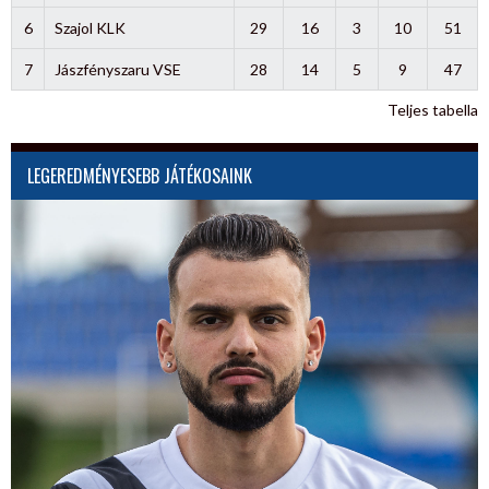
6
Szajol KLK
29
16
3
10
51
7
Jászfényszaru VSE
28
14
5
9
47
Teljes tabella
LEGEREDMÉNYESEBB JÁTÉKOSAINK