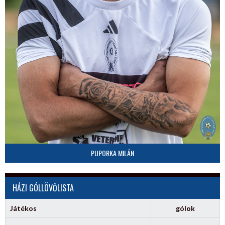
PUPORKA MILÁN
HÁZI GÓLLÖVŐLISTA
Játékos
gólok