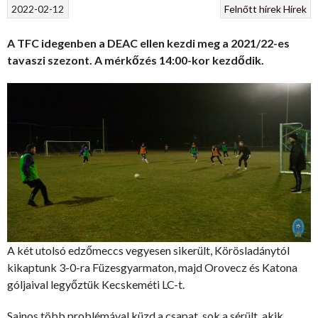
2022-02-12
Felnőtt hírek
Hírek
A TFC idegenben a DEAC ellen kezdi meg a 2021/22-es
tavaszi szezont. A mérkőzés 14:00-kor kezdődik.
A két utolsó edzőmeccs vegyesen sikerült, Körösladánytól
kikaptunk 3-0-ra Füzesgyarmaton, majd Orovecz és Katona
góljaival legyőztük Kecskeméti LC-t.
Sajnos több problémával küzd a csapat, sok a sérült, akik