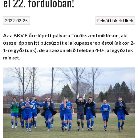
el 22. fordulóban!
2022-02-25
Felnőtt hírek
Hírek
Az a BKV Előre lépett pályára Törökszentmiklóson, aki
ősszel éppen itt búcsúzott el a kupaszerepléstől (akkor 2-
1-re győztünk), de a szezon első felében 4-0-ra legyőztek
minket.