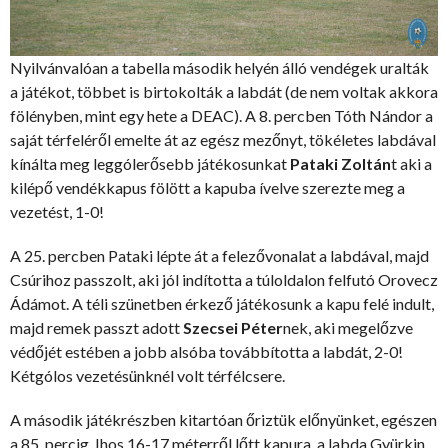
Nyilvánvalóan a tabella második helyén álló vendégek uralták
a játékot, többet is birtokolták a labdát (de nem voltak akkora
fölényben, mint egy hete a DEAC). A 8. percben Tóth Nándor a
saját térfeléről emelte át az egész mezőnyt, tökéletes labdával
kínálta meg leggólerősebb játékosunkat
Pataki Zoltán
t aki a
kilépő vendékkapus fölött a kapuba ívelve szerezte meg a
vezetést, 1-0!
A 25. percben Pataki lépte át a felezővonalat a labdával, majd
Csúrihoz passzolt, aki jól indította a túloldalon felfutó Orovecz
Ádámot. A téli szünetben érkező játékosunk a kapu felé indult,
majd remek passzt adott
Szecsei Péter
nek, aki megelőzve
védőjét estében a jobb alsóba továbbította a labdát, 2-0!
Kétgólos vezetésünknél volt térfélcsere.
A második játékrészben kitartóan őriztük előnyünket, egészen
a 85. percig. Ihos 16-17 méterről lőtt kapura, a labda Gyürkin