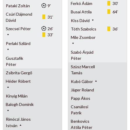
Ferkó Ádám
30'
Pataki Zoltán
9'
Busai Attila
64'
Csúri Dájmond
31'
Dávid
Kiss Dávid
Szecsei Péter
26'
Tóth Szabolcs
36'
33'
Mile Zsombor
Perlaki Szilárd
Szabó Árpád
Gusztafik
Péter
Péter
Szüsz Marcell
Zsibrita Gergő
Tamás
Héder Róbert
Kubó Gábor
Jáger Roland
Kinyig Milán
Papp Ákos
Balogh Dominik
Csanálosi
Patrik
Rimóczi János
Benkovics
István
Attila Péter