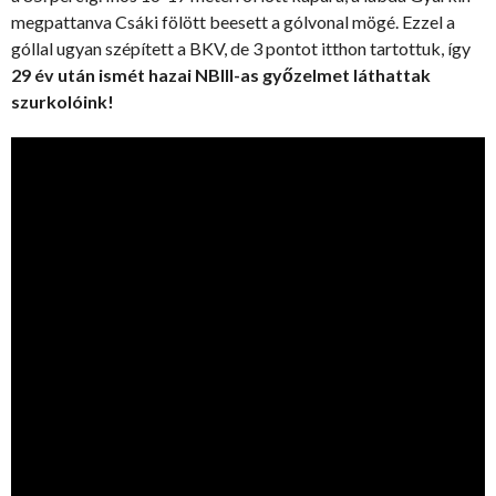
megpattanva Csáki fölött beesett a gólvonal mögé. Ezzel a
góllal ugyan szépített a BKV, de 3 pontot itthon tartottuk, így
29 év után ismét hazai NBIII-as győzelmet láthattak
szurkolóink!