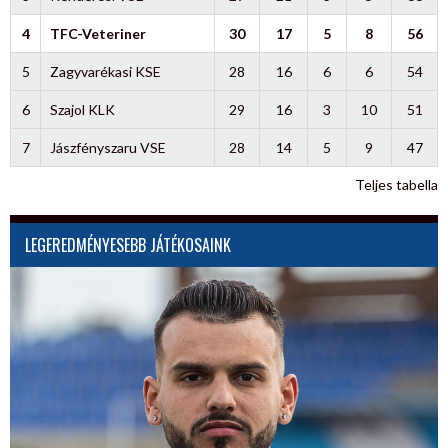
4
TFC-Veteriner
30
17
5
8
56
5
Zagyvarékasi KSE
28
16
6
6
54
6
Szajol KLK
29
16
3
10
51
7
Jászfényszaru VSE
28
14
5
9
47
Teljes tabella
LEGEREDMÉNYESEBB JÁTÉKOSAINK