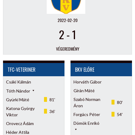
2022-02-20
2
-
1
VÉGEREDMÉNY
TFC-VETERINER
BKV ELŐRE
Csáki Kálmán
Horváth Gábor
Girán Máté
Tóth Nándor
Szabó Norman
Gyürki Máté
81'
80'
Áron
Katona György
36'
Forgács Péter
54'
Viktor
Dömök Enrikó
Orovecz Ádám
Héder Attila