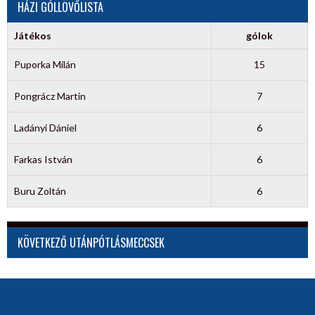
HÁZI GÓLLÖVŐLISTA
Játékos
gólok
Puporka Milán
15
Pongrácz Martin
7
Ladányi Dániel
6
Farkas István
6
Buru Zoltán
6
KÖVETKEZŐ UTÁNPÓTLÁSMECCSEK