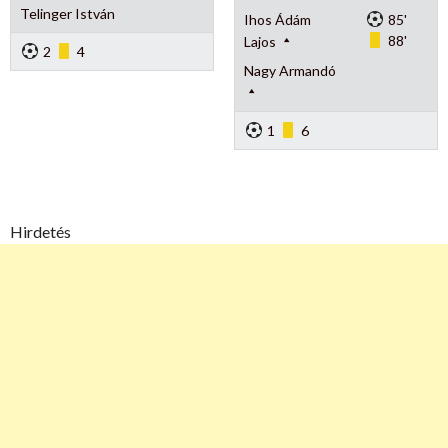
Telinger István
Ihos Ádám
85'
88'
Lajos
2
4
Nagy Armandó
1
6
Hirdetés