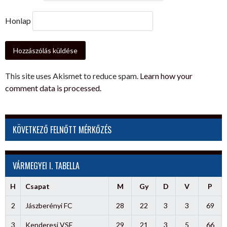
Honlap
This site uses Akismet to reduce spam.
Learn how your
comment data is processed.
KÖVETKEZŐ FELNŐTT MÉRKŐZÉS
VÁRMEGYEI I. TABELLA
H
Csapat
M
Gy
D
V
P
2
Jászberényi FC
28
22
3
3
69
3
Kenderesi VSE
29
21
3
5
66