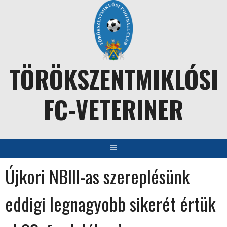
Skip
to
content
TÖRÖKSZENTMIKLÓSI
FC-VETERINER
Újkori NBIII-as szereplésünk
eddigi legnagyobb sikerét értük