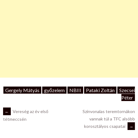
Gergely Mátyás
győzelem
NBIII
Pataki Zoltán
Szecsei
Péter
POST
←
Vereség az év első
Színvonalas teremtornákon
vannak túl a TFC alsóbb
tétmeccsén
korosztályos csapatai
→
NAVIGATION