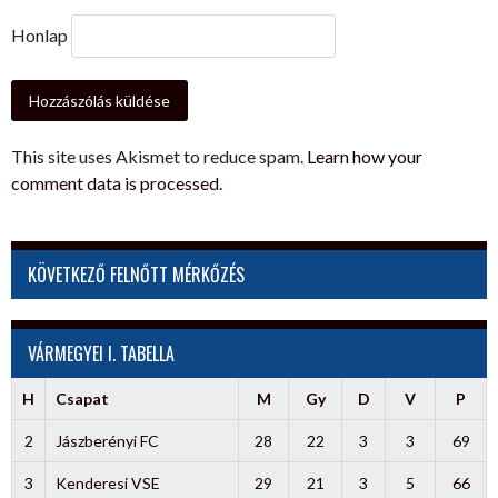
Honlap
This site uses Akismet to reduce spam.
Learn how your
comment data is processed.
KÖVETKEZŐ FELNŐTT MÉRKŐZÉS
VÁRMEGYEI I. TABELLA
H
Csapat
M
Gy
D
V
P
2
Jászberényi FC
28
22
3
3
69
3
Kenderesi VSE
29
21
3
5
66