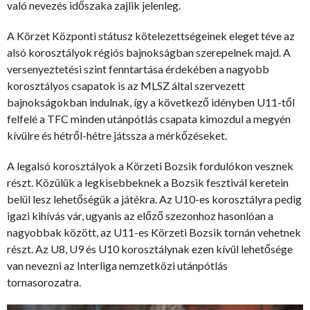
való nevezés időszaka zajlik jelenleg.
A Körzet Központi státusz kötelezettségeinek eleget téve az
alsó korosztályok régiós bajnokságban szerepelnek majd. A
versenyeztetési szint fenntartása érdekében a nagyobb
korosztályos csapatok is az MLSZ által szervezett
bajnokságokban indulnak, így a következő idényben U11-től
felfelé a TFC minden utánpótlás csapata kimozdul a megyén
kívülre és hétről-hétre játssza a mérkőzéseket.
A legalsó korosztályok a Körzeti Bozsik fordulókon vesznek
részt. Közülük a legkisebbeknek a Bozsik fesztivál keretein
belül lesz lehetőségük a játékra. Az U10-es korosztályra pedig
igazi kihívás vár, ugyanis az előző szezonhoz hasonlóan a
nagyobbak között, az U11-es Körzeti Bozsik tornán vehetnek
részt. Az U8, U9 és U10 korosztálynak ezen kívül lehetősége
van nevezni az Interliga nemzetközi utánpótlás
tornasorozatra.