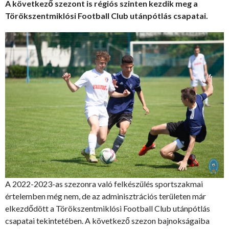
A következő szezont is régiós szinten kezdik meg a
Törökszentmiklósi Football Club utánpótlás csapatai.
A 2022-2023-as szezonra való felkészülés sportszakmai
értelemben még nem, de az adminisztrációs területen már
elkezdődött a Törökszentmiklósi Football Club utánpótlás
csapatai tekintetében. A következő szezon bajnokságaiba