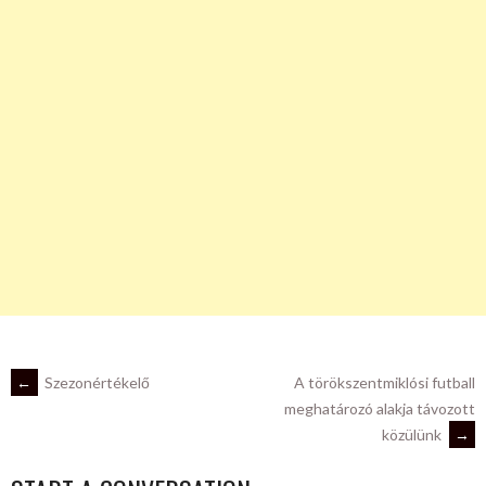
POST
←
Szezonértékelő
A törökszentmiklósi futball
meghatározó alakja távozott
közülünk
→
NAVIGATION