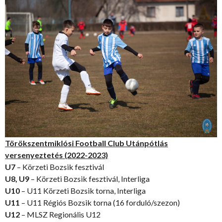
Törökszentmiklósi Football Club Utánpótlás
versenyeztetés (2022-2023)
U7
– Körzeti Bozsik fesztivál
U8, U9
– Körzeti Bozsik fesztivál, Interliga
U10
– U11 Körzeti Bozsik torna, Interliga
U11
– U11 Régiós Bozsik torna (16 forduló/szezon)
U12
– MLSZ Regionális U12