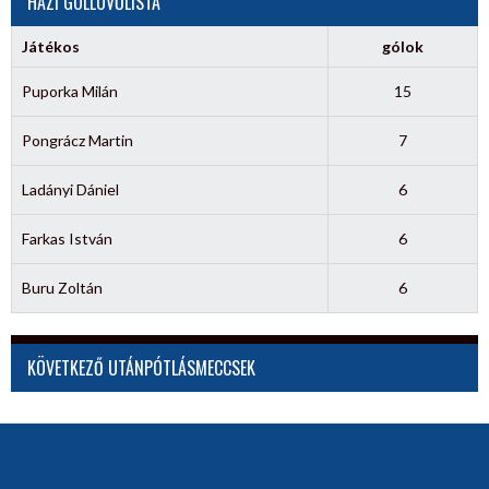
HÁZI GÓLLÖVŐLISTA
Játékos
gólok
Puporka Milán
15
Pongrácz Martin
7
Ladányi Dániel
6
Farkas István
6
Buru Zoltán
6
KÖVETKEZŐ UTÁNPÓTLÁSMECCSEK