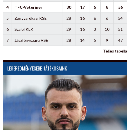
4
TFC-Veteriner
30
17
5
8
56
5
Zagyvarékasi KSE
28
16
6
6
54
6
Szajol KLK
29
16
3
10
51
7
Jászfényszaru VSE
28
14
5
9
47
Teljes tabella
LEGEREDMÉNYESEBB JÁTÉKOSAINK