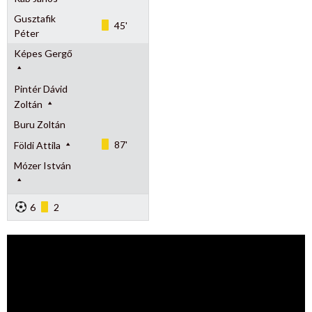
Gusztafik
45'
Péter
Képes Gergő
Pintér Dávid
Zoltán
Buru Zoltán
87'
Földi Attila
Mózer István
6
2