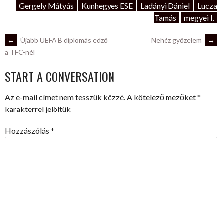
Gergely Mátyás
Kunhegyes ESE
Ladányi Dániel
Lucza
Tamás
megyei I.
POST
←
Újabb UEFA B diplomás edző
Nehéz győzelem
→
a TFC-nél
NAVIGATION
START A CONVERSATION
Az e-mail címet nem tesszük közzé.
A kötelező mezőket
*
karakterrel jelöltük
Hozzászólás
*