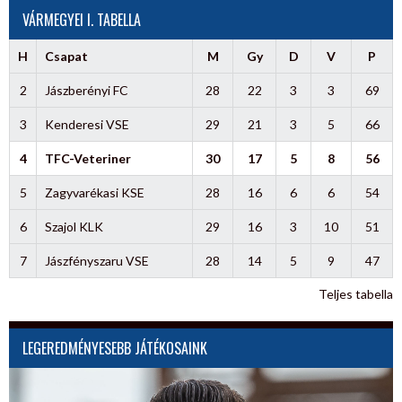
VÁRMEGYEI I. TABELLA
H
Csapat
M
Gy
D
V
P
2
Jászberényi FC
28
22
3
3
69
3
Kenderesi VSE
29
21
3
5
66
4
TFC-Veteriner
30
17
5
8
56
5
Zagyvarékasi KSE
28
16
6
6
54
6
Szajol KLK
29
16
3
10
51
7
Jászfényszaru VSE
28
14
5
9
47
Teljes tabella
LEGEREDMÉNYESEBB JÁTÉKOSAINK