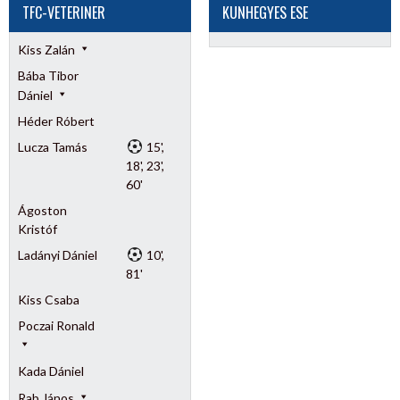
TFC-VETERINER
KUNHEGYES ESE
Kiss Zalán
Bába Tibor
Dániel
Héder Róbert
Lucza Tamás
15',
18', 23',
60'
Ágoston
Kristóf
Ladányi Dániel
10',
81'
Kiss Csaba
Poczai Ronald
Kada Dániel
Rab János