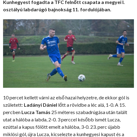
Kunhegyest fogadta a TFC felnőtt csapata a megyei I.
osztályú labdarúgó bajnokság 11. fordulójában.
10 percet kellett várni az első hazai helyzetre, de ekkor gól is
született:
Ladányi Dániel
lőtt a rövidbe a léc alá, 1-0. A 15.
percben
Lucza Tamás
25 méteres szabadrúgása után talált
utat a hálóba a labda, 2-0. 3 perccel később ismét Lucza,
ezúttal a kapus fölött emelt a hálóba, 3-0. 23. perc újabb
miklósi gól, újra Lucza, kicselezte a kunhegyesi kapust és a