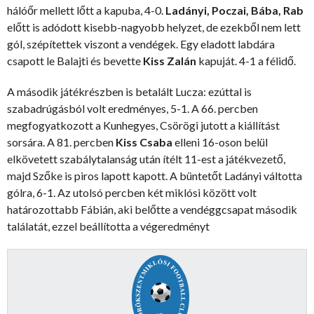
hálóőr mellett lőtt a kapuba, 4-0.
Ladányi, Poczai, Bába, Rab
előtt is adódott kisebb-nagyobb helyzet, de ezekből nem lett
gól, szépítettek viszont a vendégek. Egy eladott labdára
csapott le Balajti és bevette
Kiss Zalán
kapuját. 4-1 a félidő.
A második játékrészben is betalált Lucza: ezúttal is
szabadrúgásból volt eredményes, 5-1. A 66. percben
megfogyatkozott a Kunhegyes, Csörögi jutott a kiállítást
sorsára. A 81. percben
Kiss Csaba
elleni 16-oson belül
elkövetett szabálytalanság után ítélt 11-est a játékvezető,
majd Szőke is piros lapott kapott. A büntetőt Ladányi váltotta
gólra, 6-1. Az utolsó percben két miklósi között volt
határozottabb Fábián, aki belőtte a vendéggcsapat második
találatát, ezzel beállította a végeredményt